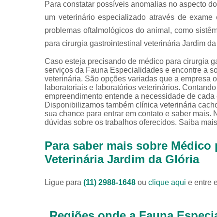
Para constatar possíveis anomalias no aspecto do 
um veterinário especializado através de exame c
problemas oftalmológicos do animal, como sistêmi
para cirurgia gastrointestinal veterinária Jardim d
Caso esteja precisando de médico para cirurgia ga
serviços da Fauna Especialidades e encontre a s
veterinária. São opções variadas que a empresa ofe
laboratoriais e laboratórios veterinários. Contando
empreendimento entende a necessidade de cada cl
Disponibilizamos também clínica veterinária cachor
sua chance para entrar em contato e saber mais. 
dúvidas sobre os trabalhos oferecidos. Saiba mais
Para saber mais sobre Médico p
Veterinária Jardim da Glória
Ligue para
(11) 2988-1648
ou
clique aqui
e entre 
Regiões onde a Fauna Especia