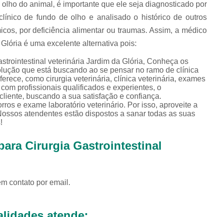
Exames Complementares Veterin
olho do animal, é importante que ele seja diagnosticado por
línico de fundo de olho e analisado o histórico de outros
Exames Laboratoriais para Cac
cos, por deficiência alimentar ou traumas. Assim, a médico
Exames Laboratoriais Veterinári
a Glória é uma excelente alternativa pois:
Exame de Sangue para Animais Silv
strointestinal veterinária Jardim da Glória, Conheça os
Exame Laborator
olução que está buscando ao se pensar no ramo de clínica
rece, como cirurgia veterinária, clínica veterinária, exames
Exame Laboratorial para Animais Sil
 com profissionais qualificados e experientes, o
iente, buscando a sua satisfação e confiança.
Exame para Animais Sil
ros e exame laboratório veterinário. Por isso, aproveite a
Nossos atendentes estão dispostos a sanar todas as suas
Exames Laboratorial para Bichos
!
Exames para Bichos Exoticos
ara Cirurgia Gastrointestinal
Laboratório Especialidades Veterin
Laboratório Químico Vet
em contato por email.
Laboratório Veterinário 24 Horas
Laboratório Veterinário Diagnóstic
lidades atende: