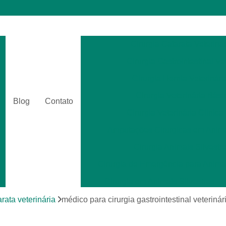
Cirurgia Catarata Veterinár
Cirurgia Gastrointestinal Ve
Cirurgia Hernia Veterinári
Cirurgia Veterinária Bási
Blog
Contato
Cirurgia Veterinária Clinica
Amputações Cirurgicas em Anima
Cirurgia Animais Silvestr
Cirurgia de Emergência para Animai
Cirurgia em Animais Silvestres
Cirurgia para Animais Exóti
arata veterinária
médico para cirurgia gastrointestinal veterinár
Cirurgias em Tecidos Moles em Anim