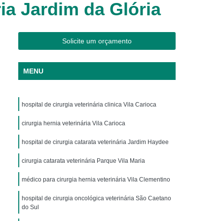
ria Jardim da Glória
os
Clínica Veterinária Cães e Gatos
Silvestres
Clínica Veterinária de Aves
os
Clínica Veterinária de Plantão
Solicite um orçamento
Clínica Veterinária Oftalmologia
MENU
ogista
Clínica Veterinária para Aves
Cachorro
Clinica Animais Exoticos
hospital de cirurgia veterinária clinica Vila Carioca
de Silvestres
Clinica para Animais Silvestres
res
cirurgia hernia veterinária Vila Carioca
Clinica Veterinaria de Aves Silvestres
Silvestres
Clínica de Animais Silvestres
hospital de cirurgia catarata veterinária Jardim Haydee
os
Clínica Veterinária de Animais Exóticos
cirurgia catarata veterinária Parque Vila Maria
ótico
Clínica Veterinária Silvestre
médico para cirurgia hernia veterinária Vila Clementino
io
Exame Laboratório Veterinário
hospital de cirurgia oncológica veterinária São Caetano
nário
do Sul
Exame Ortopédico Veterinário