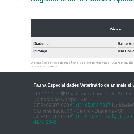
ABCD
Diadema
Santo An
Ipiranga
Vila Cari
O conteúdo do texto desta página é de direito reservado. Sua reprodução, 
de direitos autorais
.
Fauna Especialidades Veterinário de animais sil
Unidade01
Rua Copacabana, 918 - Anchie
Bernardo do Campo - SP
Unidade
CEP: 09607-000
(11) 95054-7917
Carminé flauto, 30 - Centro - Diadema - SP
CEP: 05617-030
(11) 97329-5116
(11) 29
4177-1648