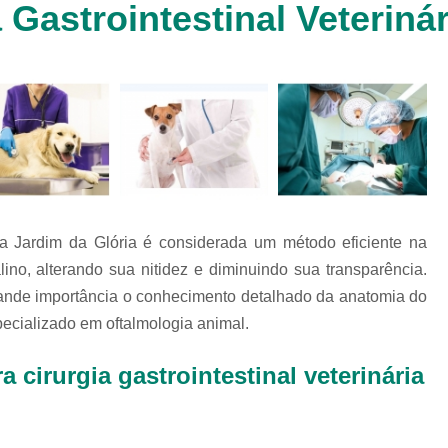
 Gastrointestinal Veteriná
Clínica Veterinária Cachorr
Clínica Veterinária de Animais 
Clínica Veterinária de Gat
Clínica Veterinária Filhote
Clínica Veterinária Oftalmol
Clínica Veterinária para 
Clinica Animais Silvestres
Clinica 
ária Jardim da Glória é considerada um método eficiente na
Clinica Veterinaria Animais Silvest
ino, alterando sua nitidez e diminuindo sua transparência.
Clinica Veterinaria para Animais 
ande importância o conhecimento detalhado da anatomia do
Clínica Veterinária Animais Exótic
ecializado em oftalmologia animal.
Clínica Veterinária Pet Ex
cirurgia gastrointestinal veterinária
Exame de Fezes Veterinár
Exame Oftalmológico Veteri