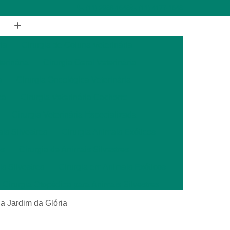
(11) 2988-1648
(11) 4177-1648
ia
Cirurgia de Coluna Veterinária
terinária
Cirurgia Geral Veterinária
a
Cirurgia Oncológica Veterinária
ca
Cirurgia Veterinária Cachorro
Cirurgia Veterinária Especializada
is Silvestres
Cirurgia Animais Exóticos
es
Cirurgia de Animais Silvestres
s Silvestres
Cirurgia em Animais Exóticos
Cirurgia Otopédica para Animais Silvestres
cos
Cirurgia para Animais Silvestres
ia Jardim da Glória
ais Silvestres
Clínica Veterinária 24 Horas