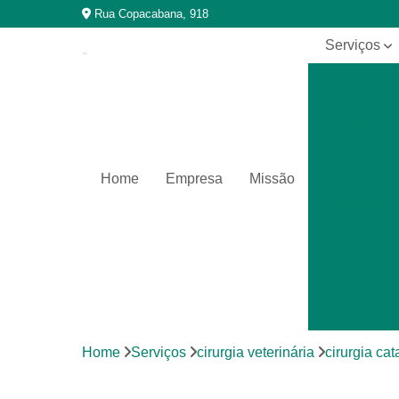
Rua Copacabana, 918
Serviços
Cirurgia
veterinária
Cirurgias
em animais
silvestres
Home
Empresa
Missão
Clínica
veterinária
Clínicas
para
animais
silvestres
Exames
laboratoriais
Home
Serviços
cirurgia veterinária
cirurgia cat
Exames
laboratoriais
para