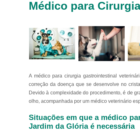
Médico para Cirurgia
animais
silvestres
Laboratórios
veterinários
Raio x
veterinário
Raio x
veterinário
para
animais
silvestres
A médico para cirurgia gastrointestinal veterin
correção da doença que se desenvolve no cristal
Ultrassom
para
Devido à complexidade do procedimento, é de gr
animais
olho, acompanhada por um médico veterinário esp
silvestres
Ultrassom
Situações em que a médico para 
veterinário
Jardim da Glória é necessária
Veterinário