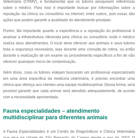
Veterinária (CRMV), é fundamental que os tutores pesquisem referências
sobre o médico. Para isso é importante buscar por informações sobre a
reputação da clínica ou consultório na internet, entre outros, pois essas são
ações que podem garantir a qualidade do atendimento prestado.
Porém, tão importante quanto a experiência e a reputação do profissional é
analisar a infraestrutura oferecida pela clínica ou consultório onde o médico
realiza seus atendimentos. O local deve oferecer aos animais e seus tutores
toda a segurança necessária, seja durante uma consulta de rotina, ou então
durante a realização de um exame ou procedimento específicos a fim de não
oferecer quaisquer riscos de contaminação.
Além disso, caso os tutores estejam buscando um profissional especializado
em uma área específica da medicina veterinária, é preciso encontrar uma
clínica que ofereça aos clientes uma equipe multidisciplinar. Dessa forma, será
possível garantir que cada animal será atendido adequadamente, de acordo
com a necessidade apresentada.
Fauna especialidades – atendimento
multidisciplinar para diferentes animais
A Fauna Especialidades é um Centro de Diagnósticos e Clínica Veterinária
que atua na cidade de São Bernardo do Campo desde o ano de 2003. O