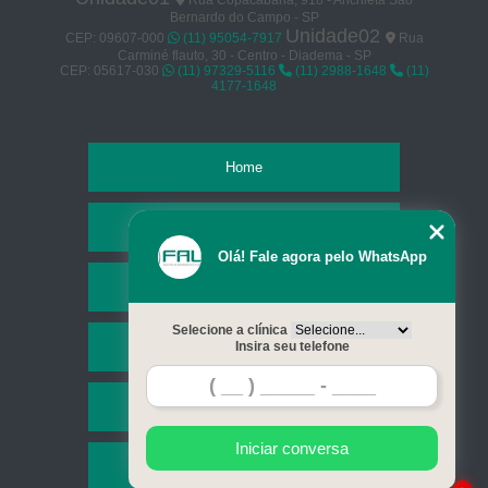
Rua Copacabana, 918 - Anchieta São
Bernardo do Campo - SP
Unidade02
CEP: 09607-000
(11) 95054-7917
Rua
Carminé flauto, 30 - Centro - Diadema - SP
CEP: 05617-030
(11) 97329-5116
(11) 2988-1648
(11)
4177-1648
Home
Empresa
Olá! Fale agora pelo WhatsApp
Missão
Selecione a clínica
Serviços
Insira seu telefone
Contato
Iniciar conversa
Mapa do site