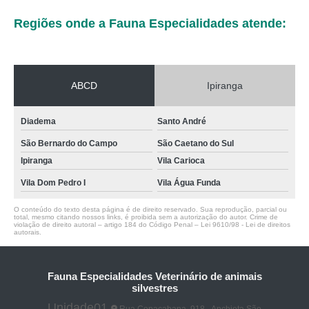
Regiões onde a Fauna Especialidades atende:
ABCD
Ipiranga
Diadema
Santo André
São Bernardo do Campo
São Caetano do Sul
Ipiranga
Vila Carioca
Vila Dom Pedro I
Vila Água Funda
O conteúdo do texto desta página é de direito reservado. Sua reprodução, parcial ou
total, mesmo citando nossos links, é proibida sem a autorização do autor. Crime de
violação de direito autoral – artigo 184 do Código Penal –
Lei 9610/98 - Lei de direitos
autorais
.
Fauna Especialidades Veterinário de animais
silvestres
Unidade01