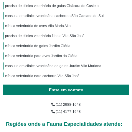
preciso de clínica veterinária de gatos Chácara do Castelo
consulta em clínica veterinária cachorros São Caetano do Sul
clínica veterinária de aves Vila Maria Alta
preciso de clínica veterinária filhote Vila São José
clínica veterinária de gatos Jardim Glória
clínica veterinária para aves Jardim da Glória
consulta em clínica veterinária de gatos Jardim Vila Mariana
clínica veterinária para cachorro Vila São José
consulta em clínica veterinária filhote Vila Maria
Entre em contato
preciso de clínica veterinária oftalmologista Parque Vila Maria
(11) 2988-1648
clínica veterinária filhote Paraíso
(11) 4177-1648
preciso de clínica veterinária de plantão Vila Santa Eulalia
Regiões onde a Fauna Especialidades atende:
clínica veterinária filhote Diadema