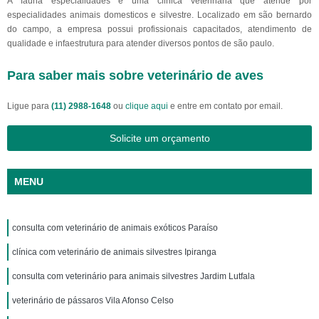
A fauna especialidades é uma clinica veterinaria que atende por
especialidades animais domesticos e silvestre. Localizado em são bernardo
do campo, a empresa possui profissionais capacitados, atendimento de
qualidade e infaestrutura para atender diversos pontos de são paulo.
Para saber mais sobre veterinário de aves
Ligue para
(11) 2988-1648
ou
clique aqui
e entre em contato por email.
Solicite um orçamento
MENU
consulta com veterinário de animais exóticos Paraíso
clínica com veterinário de animais silvestres Ipiranga
consulta com veterinário para animais silvestres Jardim Lutfala
veterinário de pássaros Vila Afonso Celso