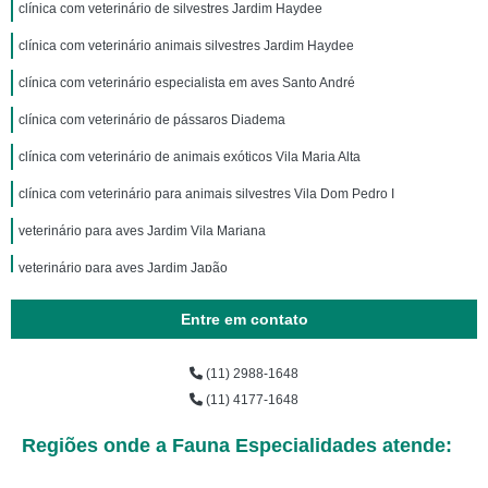
clínica com veterinário de silvestres Jardim Haydee
clínica com veterinário animais silvestres Jardim Haydee
clínica com veterinário especialista em aves Santo André
clínica com veterinário de pássaros Diadema
clínica com veterinário de animais exóticos Vila Maria Alta
clínica com veterinário para animais silvestres Vila Dom Pedro I
veterinário para aves Jardim Vila Mariana
veterinário para aves Jardim Japão
consulta com veterinário silvestre Vila Dom Pedro I
Entre em contato
veterinário de silvestres Paraíso
(11) 2988-1648
clínica com veterinário para aves Vila Carioca
(11) 4177-1648
veterinário animais exóticos Vila Maria
Regiões onde a Fauna Especialidades atende:
veterinário de animais exóticos Jardim Aurélia