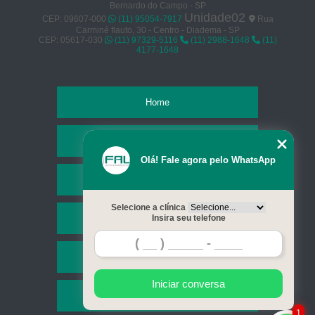
Bernardo do Campo - SP
agendamento de cirurgia animais exóticos Vila Água Funda
Unidade02
CEP: 09607-000
(11) 95054-7917
Rua
Carminé flauto, 30 - Centro - Diadema - SP
cirurgia para animais silvestres Mauá
CEP: 05617-030
(11) 97329-5116
(11) 2988-1648
(11)
4177-1648
cirurgia de animais silvestres marcar Jardim Sonia Maria
clínica que faz amputações cirurgicas em animais silvestres Vila Carioca
Home
cirurgia animais silvestres Ipiranga
clínica que faz amputações cirurgicas em animais silvestres Diadema
Empresa
clínica que faz cirurgia animais exóticos Ipiranga
Olá! Fale agora pelo WhatsApp
Missão
agendamento de cirurgia animais silvestres Diadema
clínica que faz cirurgia em animais silvestres Jardim Silvia Maria
Selecione a clínica
Serviços
Insira seu telefone
agendamento de cirurgia em animais silvestres Mauá
cirurgia animais exóticos Ipiranga
Contato
agendamento de amputações cirurgicas em animais silvestres Jardim Silvia
Iniciar conversa
Maria
Mapa do site
amputações cirurgicas em animais silvestres marcar Jardim Haydee
1