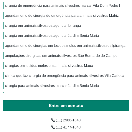
cirurgia de emergência para animais silvestres marcar Vila Dom Pedro I
agendamento de cirurgia de emergência para animais silvestres Matriz
cirurgia em animais silvestres agendar Ipiranga
cirurgia em animais silvestres agendar Jardim Sonia Maria
agendamento de cirurgias em tecidos moles em animais silvestres Ipiranga
amputações cirurgicas em animais silvestres São Bernardo do Campo
cirurgias em tecidos moles em animais silvestres Mauá
clínica que faz cirurgia de emergência para animais silvestres Vila Carioca
cirurgia para animais silvestres marcar Jardim Sonia Maria
cirurgia para animais silvestres agendar Ipiranga
Entre em contato
cirurgias em tecidos moles em animais silvestres agendar Vila Carioca
clínica que faz cirurgia em animais silvestres São Bernardo do Campo
(11) 2988-1648
clínica que faz cirurgia animais silvestres Vila Dom Pedro I
(11) 4177-1648