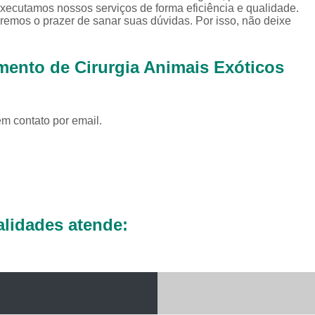
Exames Complementares Veterin
 Executamos nossos serviços de forma eficiência e qualidade.
emos o prazer de sanar suas dúvidas. Por isso, não deixe
Exames Laboratoriais para Cac
Exames Laboratoriais Veterinári
ento de Cirurgia Animais Exóticos
Exame de Sangue para Animais Silv
Exame Laborator
em contato por email.
Exame Laboratorial para Animais Sil
Exame para Animais Sil
Exames Laboratorial para Bichos
Exames para Bichos Exoticos
Laboratório Especialidades Veterin
lidades atende:
Laboratório Químico Vet
Laboratório Veterinário 24 Horas
Laboratório Veterinário Diagnóstic