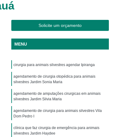
auá
os
Clínica Veterinária Cães e Gatos
Silvestres
Clínica Veterinária de Aves
os
Clínica Veterinária de Plantão
Solicite um orçamento
Clínica Veterinária Oftalmologia
MENU
ogista
Clínica Veterinária para Aves
Cachorro
Clinica Animais Exoticos
cirurgia para animais silvestres agendar Ipiranga
de Silvestres
Clinica para Animais Silvestres
res
agendamento de cirurgia otopédica para animais
Clinica Veterinaria de Aves Silvestres
silvestres Jardim Sonia Maria
Silvestres
Clínica de Animais Silvestres
agendamento de amputações cirurgicas em animais
os
Clínica Veterinária de Animais Exóticos
silvestres Jardim Silvia Maria
ótico
Clínica Veterinária Silvestre
agendamento de cirurgia para animais silvestres Vila
Dom Pedro I
io
Exame Laboratório Veterinário
clínica que faz cirurgia de emergência para animais
nário
Exame Ortopédico Veterinário
silvestres Jardim Haydee