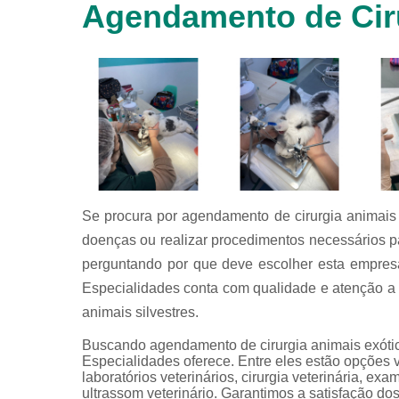
Agendamento de Cir
animais
silvestres
Laboratórios
veterinários
Raio x
veterinário
Raio x
veterinário
para
animais
silvestres
Se procura por agendamento de cirurgia animais e
doenças ou realizar procedimentos necessários p
Ultrassom
para
perguntando por que deve escolher esta empres
animais
Especialidades conta com qualidade e atenção a c
silvestres
animais silvestres.
Ultrassom
veterinário
Buscando agendamento de cirurgia animais exót
Especialidades oferece. Entre eles estão opções 
Veterinário
laboratórios veterinários, cirurgia veterinária, exam
ultrassom veterinário. Garantimos a satisfação do