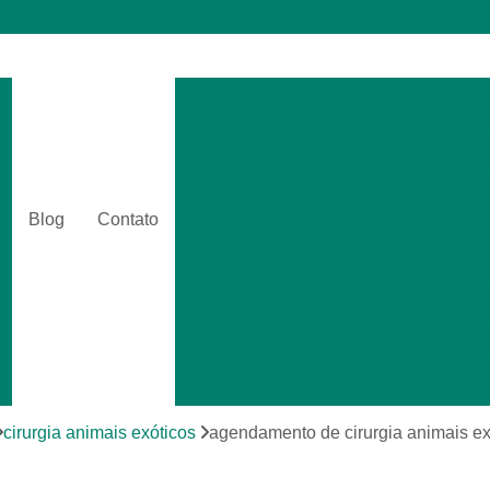
Cirurgia Catarata Veterinár
Cirurgia Gastrointestinal Ve
Cirurgia Hernia Veterinári
Cirurgia Veterinária Bási
Blog
Contato
Cirurgia Veterinária Clinica
Amputações Cirurgicas em Anima
Cirurgia Animais Silvestr
Cirurgia de Emergência para Animai
Cirurgia em Animais Silvestres
Cirurgia para Animais Exóti
cirurgia animais exóticos
agendamento de cirurgia animais e
Cirurgias em Tecidos Moles em Anim