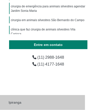
ária
Exames Laboratoriais para Animais
cirurgia de emergência para animais silvestres agendar
horro
Exames Laboratoriais para Pets
Jardim Sonia Maria
os
Laboratório de Exames para Animais
cirurgia em animais silvestres São Bernardo do Campo
estres
Exame Laboratorial Animais Exóticos
clínica que faz cirurgia de animais silvestres Vila
Carioca
ial para Animais Exóticos
vestres
agendamento de cirurgia em animais exóticos Matriz
Exame Laboratorial para Silvestres
Entre em contato
vestres
Exame para Silvestres
cirurgia animais silvestres Diadema
(11) 2988-1648
 Exoticos
Exames para Animais Exóticos
(11) 4177-1648
Laboratório de Exames Veterinários
árias
Laboratório Farmacêutico Veterinário
erinário
Laboratório Veterinário
Laboratório Veterinário de Analises Clinicas
o
Laboratórios Medicamentos Veterinários
Ipiranga