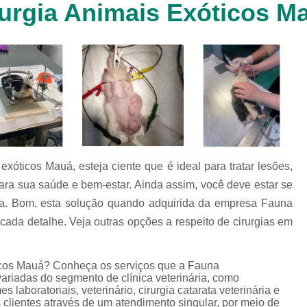
urgia Animais Exóticos M
Clínica Veterinária Cachorr
Clínica Veterinária de Animais 
Clínica Veterinária de Gat
Clínica Veterinária Filhote
Clínica Veterinária Oftalmol
Clínica Veterinária para 
Clinica Animais Silvestres
Clinica 
xóticos Mauá, esteja ciente que é ideal para tratar lesões,
Clinica Veterinaria Animais Silvest
ara sua saúde e bem-estar. Ainda assim, você deve estar se
Clinica Veterinaria para Animais 
a. Bom, esta solução quando adquirida da empresa Fauna
Clínica Veterinária Animais Exótic
ada detalhe. Veja outras opções a respeito de cirurgias em
Clínica Veterinária Pet Ex
icos Mauá? Conheça os serviços que a Fauna
Exame de Fezes Veterinár
variadas do segmento de clínica veterinária, como
Exame Oftalmológico Veteri
es laboratoriais, veterinário, cirurgia catarata veterinária e
s clientes através de um atendimento singular, por meio de