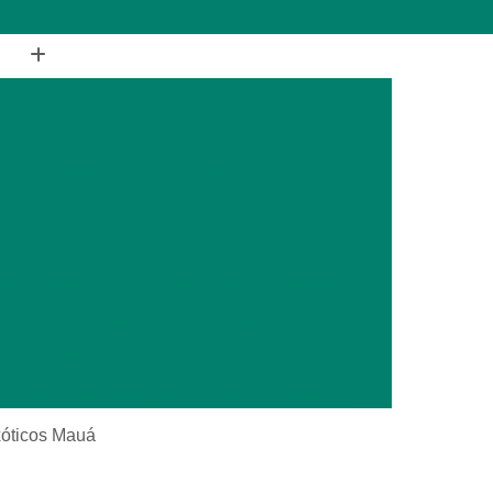
(11) 2988-1648
(11) 4177-1648
ia
Cirurgia de Coluna Veterinária
terinária
Cirurgia Geral Veterinária
a
Cirurgia Oncológica Veterinária
ca
Cirurgia Veterinária Cachorro
Cirurgia Veterinária Especializada
is Silvestres
Cirurgia Animais Exóticos
es
Cirurgia de Animais Silvestres
s Silvestres
Cirurgia em Animais Exóticos
Cirurgia Otopédica para Animais Silvestres
cos
Cirurgia para Animais Silvestres
xóticos Mauá
ais Silvestres
Clínica Veterinária 24 Horas