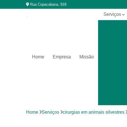
Rua Copacabana, 918
Serviços
Cirurgia
veterinária
Cirurgias
em animais
silvestres
Home
Empresa
Missão
Clínica
veterinária
Clínicas
para
animais
silvestres
Exames
laboratoriais
Home
Serviços
cirurgias em animais silvestres
Exames
laboratoriais
para