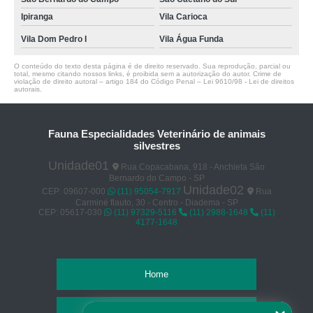
Ipiranga
Vila Carioca
Vila Dom Pedro I
Vila Água Funda
O conteúdo do texto desta página é de direito reservado. Sua reprodução, parcial ou
total, mesmo citando nossos links, é proibida sem a autorização do autor. Crime de
violação de direito autoral – artigo 184 do Código Penal –
Lei 9610/98 - Lei de direitos
autorais
.
Fauna Especialidades Veterinário de animais
silvestres
Unidade01
Rua Copacabana, 918 - Anchieta São
Bernardo do Campo - SP
Unidade02
CEP: 09607-000
(11) 95054-7917
Rua
Carminé flauto, 30 - Centro - Diadema - SP
CEP: 05617-030
(11) 97329-5116
(11) 2988-1648
(11)
4177-1648
Home
Empresa