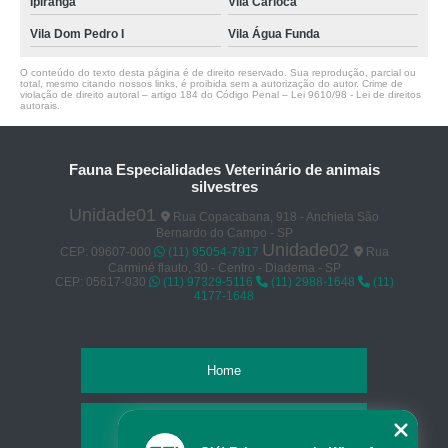
Ipiranga
Vila Carioca
Vila Dom Pedro I
Vila Água Funda
O conteúdo do texto desta página é de direito reservado. Sua reprodução, parcial ou
total, mesmo citando nossos links, é proibida sem a autorização do autor. Crime de
violação de direito autoral – artigo 184 do Código Penal –
Lei 9610/98 - Lei de direitos
autorais
.
Fauna Especialidades Veterinário de animais
silvestres
Unidade01
Rua Copacabana, 918 - Anchieta São
Bernardo do Campo - SP
Unidade02
CEP: 09607-000
(11) 95054-7917
Rua
Carminé flauto, 30 - Centro - Diadema - SP
CEP: 05617-030
(11) 97329-5116
(11) 2988-1648
(11)
4177-1648
Home
Empresa