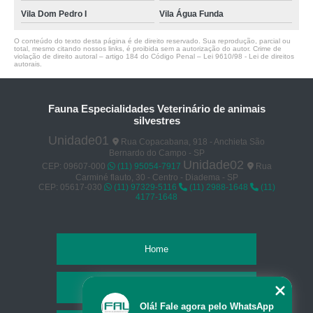
Vila Dom Pedro I
Vila Água Funda
O conteúdo do texto desta página é de direito reservado. Sua reprodução, parcial ou
total, mesmo citando nossos links, é proibida sem a autorização do autor. Crime de
violação de direito autoral – artigo 184 do Código Penal –
Lei 9610/98 - Lei de direitos
autorais
.
Fauna Especialidades Veterinário de animais
silvestres
Unidade01
Rua Copacabana, 918 - Anchieta São
Bernardo do Campo - SP
Unidade02
CEP: 09607-000
(11) 95054-7917
Rua
Carminé flauto, 30 - Centro - Diadema - SP
CEP: 05617-030
(11) 97329-5116
(11) 2988-1648
(11)
4177-1648
Home
Empresa
Olá! Fale agora pelo WhatsApp