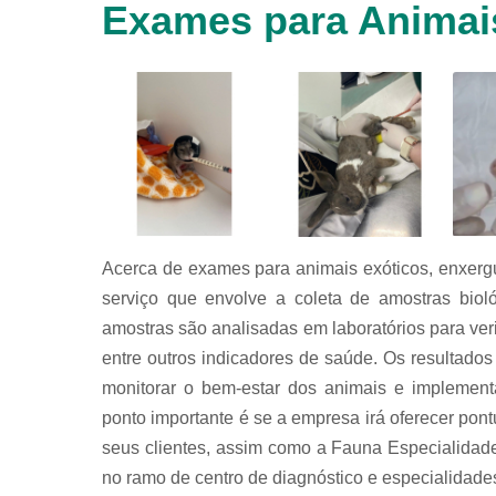
Exames para Animai
animais
silvestres
Laboratórios
veterinários
Raio x
veterinário
Raio x
veterinário
para
animais
silvestres
Acerca de exames para animais exóticos, enxergu
serviço que envolve a coleta de amostras biol
Ultrassom
para
amostras são analisadas em laboratórios para verif
animais
entre outros indicadores de saúde. Os resultados
silvestres
monitorar o bem-estar dos animais e implemen
Ultrassom
veterinário
ponto importante é se a empresa irá oferecer pon
seus clientes, assim como a Fauna Especialidade
Veterinário
no ramo de centro de diagnóstico e especialidades 