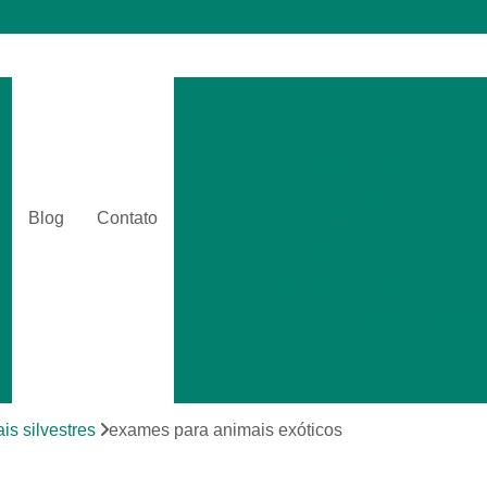
Cirurgia Catarata Veterinár
Cirurgia Gastrointestinal Ve
Cirurgia Hernia Veterinári
Cirurgia Veterinária Bási
Blog
Contato
Cirurgia Veterinária Clinica
Amputações Cirurgicas em Anima
Cirurgia Animais Silvestr
Cirurgia de Emergência para Animai
Cirurgia em Animais Silvestres
Cirurgia para Animais Exóti
is silvestres
exames para animais exóticos
Cirurgias em Tecidos Moles em Anim