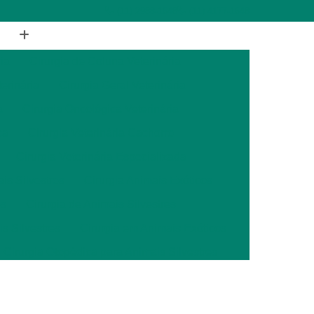
(11) 2988-1648
(11) 4177-1648
ia
Cirurgia de Coluna Veterinária
terinária
Cirurgia Geral Veterinária
a
Cirurgia Oncológica Veterinária
ca
Cirurgia Veterinária Cachorro
Cirurgia Veterinária Especializada
is Silvestres
Cirurgia Animais Exóticos
es
Cirurgia de Animais Silvestres
s Silvestres
Cirurgia em Animais Exóticos
Cirurgia Otopédica para Animais Silvestres
cos
Cirurgia para Animais Silvestres
ais Silvestres
Clínica Veterinária 24 Horas