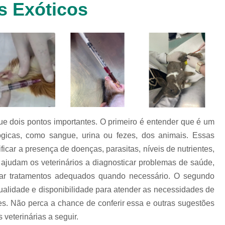
s Exóticos
Clínica Veterinária Cachorr
Clínica Veterinária de Animais 
Clínica Veterinária de Gat
Clínica Veterinária Filhote
Clínica Veterinária Oftalmol
Clínica Veterinária para 
Clinica Animais Silvestres
Clinica 
e dois pontos importantes. O primeiro é entender que é um
Clinica Veterinaria Animais Silvest
ógicas, como sangue, urina ou fezes, dos animais. Essas
Clinica Veterinaria para Animais 
icar a presença de doenças, parasitas, níveis de nutrientes,
Clínica Veterinária Animais Exótic
 ajudam os veterinários a diagnosticar problemas de saúde,
tar tratamentos adequados quando necessário. O segundo
Clínica Veterinária Pet Ex
tualidade e disponibilidade para atender as necessidades de
Exame de Fezes Veterinár
s. Não perca a chance de conferir essa e outras sugestões
Exame Oftalmológico Veteri
veterinárias a seguir.