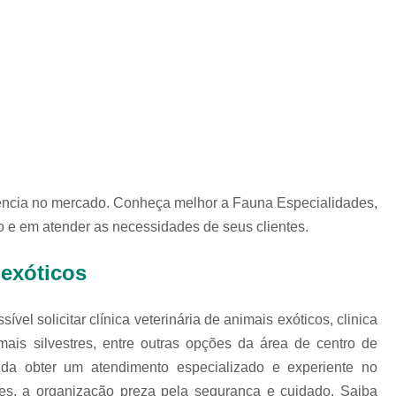
Exames Complementares Veterin
Exames Laboratoriais para Cac
Exames Laboratoriais Veterinári
Exame de Sangue para Animais Silv
Exame Laborator
Exame Laboratorial para Animais Sil
Exame para Animais Sil
rência no mercado. Conheça melhor a Fauna Especialidades,
Exames Laboratorial para Bichos
mo e em atender as necessidades de seus clientes.
Exames para Bichos Exoticos
exóticos
Laboratório Especialidades Veterin
Laboratório Químico Vet
el solicitar clínica veterinária de animais exóticos, clinica
Laboratório Veterinário 24 Horas
imais silvestres, entre outras opções da área de centro de
inda obter um atendimento especializado e experiente no
Laboratório Veterinário Diagnóstic
es, a organização preza pela segurança e cuidado. Saiba