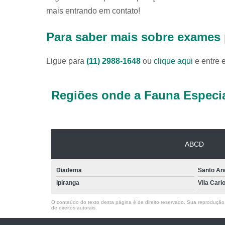
mais entrando em contato!
Para saber mais sobre exames 
Ligue para
(11) 2988-1648
ou
clique aqui
e entre 
Regiões onde a Fauna Especia
ABCD
Diadema
Santo An
Ipiranga
Vila Cari
O conteúdo do texto desta página é de direito reservado. Sua reprodução, 
de direitos autorais
.