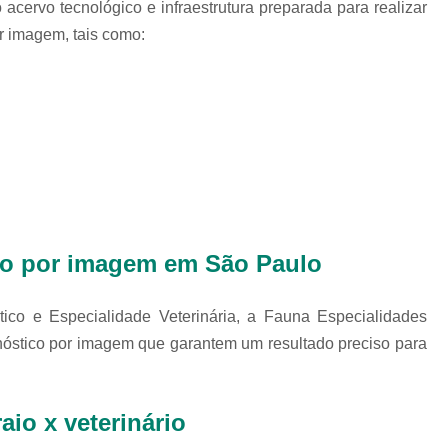
 acervo tecnológico e infraestrutura preparada para realizar
Exames Complementares Veterin
r imagem, tais como:
Exames Laboratoriais para Cac
Exames Laboratoriais Veterinári
Exame de Sangue para Animais Silv
Exame Laborator
Exame Laboratorial para Animais Sil
Exame para Animais Sil
Exames Laboratorial para Bichos
ico por imagem em São Paulo
Exames para Bichos Exoticos
Laboratório Especialidades Veterin
co e Especialidade Veterinária, a Fauna Especialidades
óstico por imagem que garantem um resultado preciso para
Laboratório Químico Vet
Laboratório Veterinário 24 Horas
Laboratório Veterinário Diagnóstic
aio x veterinário