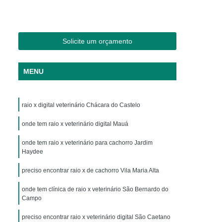
os
Clínica Veterinária Cães e Gatos
Silvestres
Clínica Veterinária de Aves
os
Clínica Veterinária de Plantão
Solicite um orçamento
Clínica Veterinária Oftalmologia
MENU
ogista
Clínica Veterinária para Aves
Cachorro
Clinica Animais Exoticos
raio x digital veterinário Chácara do Castelo
de Silvestres
Clinica para Animais Silvestres
res
onde tem raio x veterinário digital Mauá
Clinica Veterinaria de Aves Silvestres
Silvestres
Clínica de Animais Silvestres
onde tem raio x veterinário para cachorro Jardim
Haydee
os
Clínica Veterinária de Animais Exóticos
preciso encontrar raio x de cachorro Vila Maria Alta
ótico
Clínica Veterinária Silvestre
onde tem clínica de raio x veterinário São Bernardo do
io
Exame Laboratório Veterinário
Campo
nário
Exame Ortopédico Veterinário
preciso encontrar raio x veterinário digital São Caetano