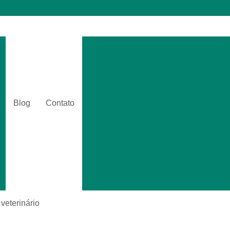
Cirurgia Catarata Veterinár
Cirurgia Gastrointestinal Ve
Cirurgia Hernia Veterinári
Cirurgia Veterinária Bási
Blog
Contato
Cirurgia Veterinária Clinica
Amputações Cirurgicas em Anima
Cirurgia Animais Silvestr
Cirurgia de Emergência para Animai
Cirurgia em Animais Silvestres
Cirurgia para Animais Exóti
 veterinário
Cirurgias em Tecidos Moles em Anim