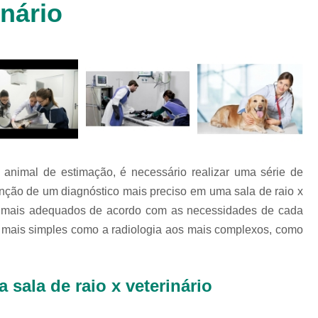
inário
Clínica Veterinária Cachorr
Clínica Veterinária de Animais 
Clínica Veterinária de Gat
Clínica Veterinária Filhote
Clínica Veterinária Oftalmol
Clínica Veterinária para 
Clinica Animais Silvestres
Clinica 
 animal de estimação, é necessário realizar uma série de
Clinica Veterinaria Animais Silvest
nção de um diagnóstico mais preciso em uma sala de raio x
Clinica Veterinaria para Animais 
os mais adequados de acordo com as necessidades de cada
Clínica Veterinária Animais Exótic
os mais simples como a radiologia aos mais complexos, como
Clínica Veterinária Pet Ex
Exame de Fezes Veterinár
 sala de raio x veterinário
Exame Oftalmológico Veteri