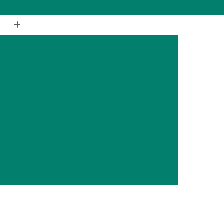
(11) 2988-1648
(11) 4177-1648
ia
Cirurgia de Coluna Veterinária
terinária
Cirurgia Geral Veterinária
a
Cirurgia Oncológica Veterinária
ca
Cirurgia Veterinária Cachorro
Cirurgia Veterinária Especializada
is Silvestres
Cirurgia Animais Exóticos
es
Cirurgia de Animais Silvestres
s Silvestres
Cirurgia em Animais Exóticos
Cirurgia Otopédica para Animais Silvestres
cos
Cirurgia para Animais Silvestres
ais Silvestres
Clínica Veterinária 24 Horas