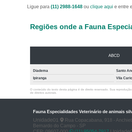
Ligue para
(11) 2988-1648
ou
clique aqui
e entre 
Regiões onde a Fauna Especia
ABCD
Diadema
Santo An
Ipiranga
Vila Cari
O conteúdo do texto desta página é de direito reservado. Sua reprodução, 
de direitos autorais
.
Fauna Especialidades Veterinário de animais sil
Unidade01
Rua Copacabana, 918 - Anchie
Bernardo do Campo - SP
Unidade
CEP: 09607-000
(11) 95054-7917