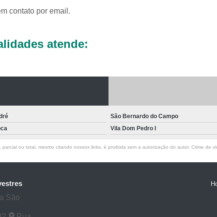
Laboratórios Veterinários pa
em contato por email.
Exame de Raio X Veterinário
Ra
Raio X de Cachorro
Raio X Digital
lidades atende:
Raio X para Cachorr
Raio X Veterinário para Cachorro
Raio X do Cranio para Anim
Raio X para Animais Exóti
Raio X para Animal Silve
dré
São Bernardo do Campo
oca
Vila Dom Pedro I
Rx para Animais Exóticos
Rx para
parcial ou total, mesmo citando nossos links, é proibida sem a autorização do autor. Crime de vi
Rx Veterinário para Animais Si
Ultrassom do Abdominal para A
Ultrassom para Animais
vestres
H
ta São
Ultrassom para Animal Exót
Ultrassom Veterinário para Ani
02
Rua