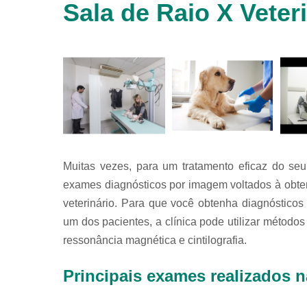
Sala de Raio X Veter
animais
silvestres
Laboratórios
veterinários
Raio x
veterinário
Raio x
veterinário
para
animais
silvestres
Muitas vezes, para um tratamento eficaz do seu
exames diagnósticos por imagem voltados à obte
Ultrassom
para
veterinário. Para que você obtenha diagnóstic
animais
um dos pacientes, a clínica pode utilizar métod
silvestres
ressonância magnética e cintilografia.
Ultrassom
veterinário
Principais exames realizados na
Veterinário