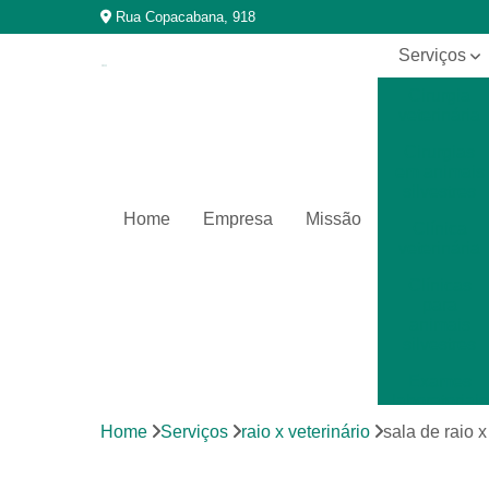
Rua Copacabana, 918
Serviços
Cirurgia
veterinária
Cirurgias
em animais
silvestres
Home
Empresa
Missão
Clínica
veterinária
Clínicas
para
animais
silvestres
Exames
laboratoriais
Home
Serviços
raio x veterinário
sala de raio x
Exames
laboratoriais
para