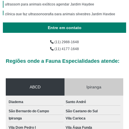
ultrassom para animais exóticos agendar Jardim Haydee
clínica que faz ultrassonografia para animais silvestres Jardim Haydee
ultrassom para animais exóticos agendar Jardim Silvia Maria
Entre em contato
ultrassom para animal exótico marcar Jardim Silvia Maria
(11) 2988-1648
clínica que faz ultrassonografia animal Jardim Haydee
(11) 4177-1648
ultrassom para animal exótico marcar Vila Água Funda
Regiões onde a Fauna Especialidades atende:
clínica que faz ultrassonografia de pequenos animais Mauá
ultrassom em animais Ipiranga
ultrassonografia em pequenos animais agendar São Caetano do Sul
ABCD
Ipiranga
ultrassonografia animal agendar Mauá
Diadema
Santo André
onde agendar ultrassonografia animal Vila Dom Pedro I
São Bernardo do Campo
São Caetano do Sul
onde agendar ultrassom para animal exótico Mauá
Ipiranga
Vila Carioca
ultrassonografia animal marcar Jardim Silvia Maria
Vila Dom Pedro I
Vila Água Funda