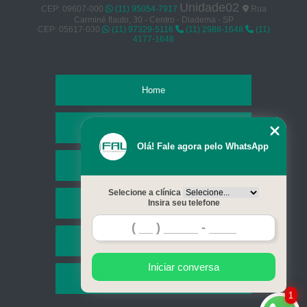
Unidade02
CEP: 09607-000
(11) 95054-7917
Rua
Carminé flauto, 30 - Centro - Diadema - SP
CEP: 05617-030
(11) 97329-5116
(11) 2988-1648
(11)
4177-1648
Home
Empresa
Olá! Fale agora pelo WhatsApp
Missão
Selecione a clínica
Serviços
Insira seu telefone
Contato
Iniciar conversa
Mapa do site
1