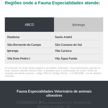
Regiões onde a Fauna Especialidades atende:
ABCD
Ipiranga
Diadema
Santo André
São Bernardo do Campo
São Caetano do Sul
Ipiranga
Vila Carioca
Vila Dom Pedro I
Vila Água Funda
O conteúdo do texto desta página é de direito reservado. Sua reprodução, parcial ou
total, mesmo citando nossos links, é proibida sem a autorização do autor. Crime de
violação de direito autoral – artigo 184 do Código Penal –
Lei 9610/98 - Lei de direitos
autorais
.
Fauna Especialidades Veterinário de animais
silvestres
Unidade01
Rua Copacabana, 918 - Anchieta São
Bernardo do Campo - SP