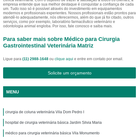
clínica veterinária. Com o objetivo de trazer a satisfação a todos os clientes, a
empresa entende que sua melhor destaque é conquistar a confiança de cada
um. Tudo isso só é possível através do investimento em equipamentos
modernos e profissionais experientes. Nossos profissionais estão prontos para
atendê-lo adequadamente, nós oferecermos, além do que já foi citado, outros
serviços, como por exemplo, laboratório farmacêutico veterinário e
odontologia animal engloba. Por isso, fale conosco e saiba mais.
Para saber mais sobre Médico para Cirurgia
Gastrointestinal Veterinária Matriz
Ligue para
(11) 2988-1648
ou
clique aqui
e entre em contato por email.
Solicite um orçamento
MENU
cirurgia de coluna veterinária Vila Dom Pedro I
hospital de cirurgia veterinária básica Jardim Silvia Maria
médico para cirurgia veterinária básica Vila Monumento