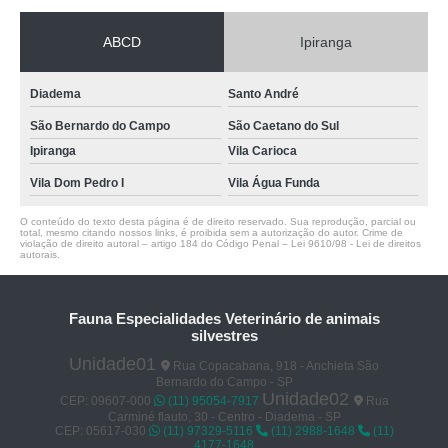
ABCD
Ipiranga
Diadema
Santo André
São Bernardo do Campo
São Caetano do Sul
Ipiranga
Vila Carioca
Vila Dom Pedro I
Vila Água Funda
O conteúdo do texto desta página é de direito reservado. Sua reprodução, parcial ou
total, mesmo citando nossos links, é proibida sem a autorização do autor. Crime de
violação de direito autoral – artigo 184 do Código Penal –
Lei 9610/98 - Lei de direitos
autorais
.
Fauna Especialidades Veterinário de animais
silvestres
Unidade01
Rua Copacabana, 918 - Anchieta São
Bernardo do Campo - SP
Unidade02
CEP: 09607-000
(11) 95054-7917
Rua
Carminé flauto, 30 - Centro - Diadema - SP
CEP: 05617-030
(11) 97329-5116
(11) 2988-1648
(11)
4177-1648