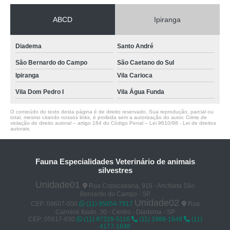
ABCD
Ipiranga
Diadema
Santo André
São Bernardo do Campo
São Caetano do Sul
Ipiranga
Vila Carioca
Vila Dom Pedro I
Vila Água Funda
O conteúdo do texto desta página é de direito reservado. Sua reprodução, parcial ou
total, mesmo citando nossos links, é proibida sem a autorização do autor. Crime de
violação de direito autoral – artigo 184 do Código Penal –
Lei 9610/98 - Lei de direitos
autorais
.
Fauna Especialidades Veterinário de animais
silvestres
Unidade01
Rua Copacabana, 918 - Anchieta São
Bernardo do Campo - SP
Unidade02
CEP: 09607-000
(11) 95054-7917
Rua
Carminé flauto, 30 - Centro - Diadema - SP
CEP: 05617-030
(11) 97329-5116
(11) 2988-1648
(11)
4177-1648