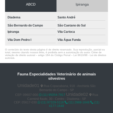
ABCD
Ipiranga
Diadema
Santo André
São Bernardo do Campo
São Caetano do Sul
Ipiranga
Vila Carioca
Vila Dom Pedro I
Vila Água Funda
O conteúdo do texto desta página é de direito reservado. Sua reprodução, parcial ou
total, mesmo citando nossos links, é proibida sem a autorização do autor. Crime de
violação de direito autoral – artigo 184 do Código Penal –
Lei 9610/98 - Lei de direitos
autorais
.
Fauna Especialidades Veterinário de animais
silvestres
Unidade01
Rua Copacabana, 918 - Anchieta São
Bernardo do Campo - SP
Unidade02
CEP: 09607-000
(11) 95054-7917
Rua
Carminé flauto, 30 - Centro - Diadema - SP
CEP: 05617-030
(11) 97329-5116
(11) 2988-1648
(11)
4177-1648