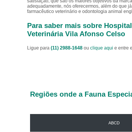
satisfação, que são os maiores objetivos da marca
adequadamente, nós oferecermos, além do que já fo
farmacêutico veterinário e odontologia animal engl
Para saber mais sobre Hospital
Veterinária Vila Afonso Celso
Ligue para
(11) 2988-1648
ou
clique aqui
e entre 
Regiões onde a Fauna Especia
ABCD