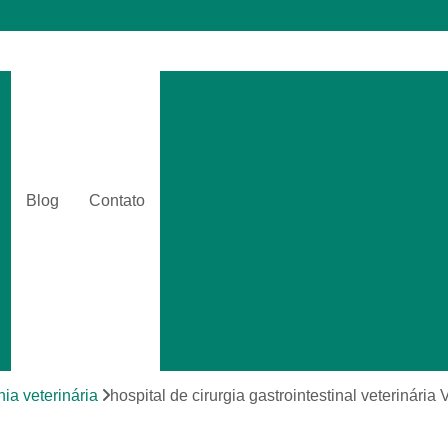
Cirurgia Catarata Veterinár
Cirurgia Gastrointestinal Ve
Cirurgia Hernia Veterinári
Cirurgia Veterinária Bási
Blog
Contato
Cirurgia Veterinária Clinica
Amputações Cirurgicas em Anima
Cirurgia Animais Silvestr
Cirurgia de Emergência para Animai
Cirurgia em Animais Silvestres
Cirurgia para Animais Exóti
nia veterinária
hospital de cirurgia gastrointestinal veterinária
Cirurgias em Tecidos Moles em Anim