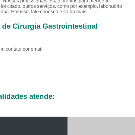
. Nossos profissionais estão prontos para atendê-lo
Exames Complementares Veterin
i citado, outros serviços, como por exemplo, laboratório
oba. Por isso, fale conosco e saiba mais.
Exames Laboratoriais para Cac
Exames Laboratoriais Veterinári
 de Cirurgia Gastrointestinal
Exame de Sangue para Animais Silv
Exame Laborator
em contato por email.
Exame Laboratorial para Animais Sil
Exame para Animais Sil
Exames Laboratorial para Bichos
Exames para Bichos Exoticos
Laboratório Especialidades Veterin
lidades atende:
Laboratório Químico Vet
Laboratório Veterinário 24 Horas
Laboratório Veterinário Diagnóstic