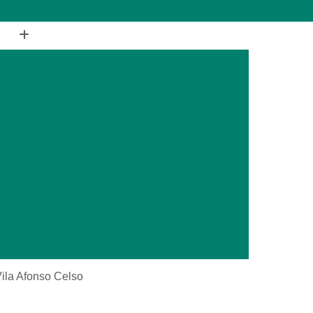
(11) 2988-1648
(11) 4177-1648
ia
Cirurgia de Coluna Veterinária
terinária
Cirurgia Geral Veterinária
a
Cirurgia Oncológica Veterinária
ca
Cirurgia Veterinária Cachorro
Cirurgia Veterinária Especializada
is Silvestres
Cirurgia Animais Exóticos
es
Cirurgia de Animais Silvestres
s Silvestres
Cirurgia em Animais Exóticos
Cirurgia Otopédica para Animais Silvestres
cos
Cirurgia para Animais Silvestres
 Vila Afonso Celso
ais Silvestres
Clínica Veterinária 24 Horas