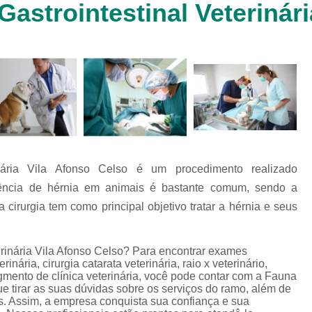
Gastrointestinal Veterinár
Clínica Veterinária Cachorr
Clínica Veterinária de Animais 
Clínica Veterinária de Gat
Clínica Veterinária Filhote
Clínica Veterinária Oftalmol
Clínica Veterinária para 
Clinica Animais Silvestres
Clinica 
rinária Vila Afonso Celso é um procedimento realizado
Clinica Veterinaria Animais Silvest
ência de hérnia em animais é bastante comum, sendo a
Clinica Veterinaria para Animais 
 cirurgia tem como principal objetivo tratar a hérnia e seus
Clínica Veterinária Animais Exótic
Clínica Veterinária Pet Ex
terinária Vila Afonso Celso? Para encontrar exames
erinária, cirurgia catarata veterinária, raio x veterinário,
Exame de Fezes Veterinár
egmento de clínica veterinária, você pode contar com a Fauna
 tirar as suas dúvidas sobre os serviços do ramo, além de
Exame Oftalmológico Veteri
es. Assim, a empresa conquista sua confiança e sua