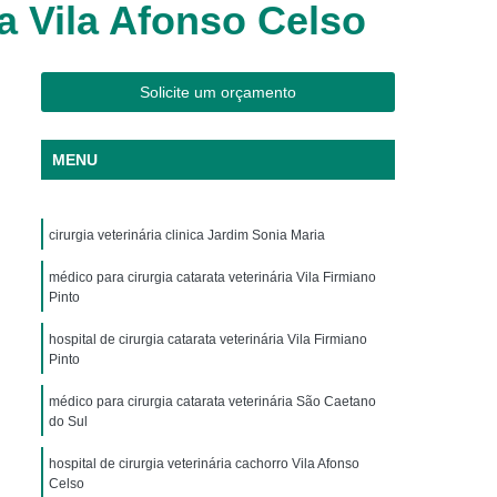
ia Vila Afonso Celso
os
Clínica Veterinária Cães e Gatos
Silvestres
Clínica Veterinária de Aves
os
Clínica Veterinária de Plantão
Solicite um orçamento
Clínica Veterinária Oftalmologia
MENU
ogista
Clínica Veterinária para Aves
Cachorro
Clinica Animais Exoticos
cirurgia veterinária clinica Jardim Sonia Maria
de Silvestres
Clinica para Animais Silvestres
res
médico para cirurgia catarata veterinária Vila Firmiano
Clinica Veterinaria de Aves Silvestres
Pinto
Silvestres
Clínica de Animais Silvestres
hospital de cirurgia catarata veterinária Vila Firmiano
os
Clínica Veterinária de Animais Exóticos
Pinto
ótico
Clínica Veterinária Silvestre
médico para cirurgia catarata veterinária São Caetano
do Sul
io
Exame Laboratório Veterinário
hospital de cirurgia veterinária cachorro Vila Afonso
nário
Exame Ortopédico Veterinário
Celso