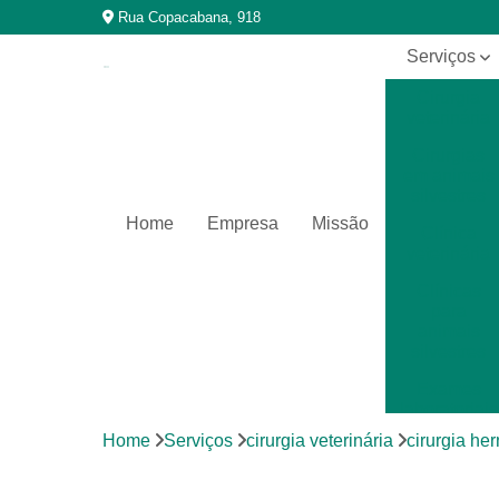
Rua Copacabana, 918
Serviços
Cirurgia
veterinária
Cirurgias
em animais
silvestres
Home
Empresa
Missão
Clínica
veterinária
Clínicas
para
animais
silvestres
Exames
laboratoriais
Home
Serviços
cirurgia veterinária
cirurgia her
Exames
laboratoriais
para