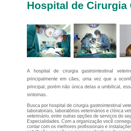
Hospital de Cirurgia 
animais
silvestres
Laboratórios
veterinários
Raio x
veterinário
Raio x
veterinário
para
animais
silvestres
A hospital de cirurgia gastrointestinal vete
principalmente em cães, uma vez que a ocorr
Ultrassom
para
principal, porém não única delas a umbilical, essa
animais
sintomas.
silvestres
Ultrassom
Busca por hospital de cirurgia gastrointestinal ve
veterinário
laboratoriais, laboratórios veterinários e clínica vet
veterinário, entre outras opções de serviços do s
Veterinário
Especialidades. Com a organização você consegue
contar com os melhores profissionais e instalaçõ