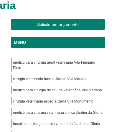
aria
os
Clínica Veterinária Cães e Gatos
Silvestres
Clínica Veterinária de Aves
os
Clínica Veterinária de Plantão
Solicite um orçamento
Clínica Veterinária Oftalmologia
MENU
ogista
Clínica Veterinária para Aves
Cachorro
Clinica Animais Exoticos
médico para cirurgia geral veterinária Vila Firmiano
de Silvestres
Clinica para Animais Silvestres
Pinto
res
Clinica Veterinaria de Aves Silvestres
cirurgia veterinária básica Jardim Vila Mariana
Silvestres
Clínica de Animais Silvestres
médico para cirurgia de coluna veterinária Vila Mariana
os
Clínica Veterinária de Animais Exóticos
cirurgia veterinária especializada Vila Monumento
ótico
Clínica Veterinária Silvestre
médico para cirurgia veterinária clinica Jardim da Glória
io
Exame Laboratório Veterinário
nário
hospital de cirurgia hernia veterinária Jardim da Glória
Exame Ortopédico Veterinário