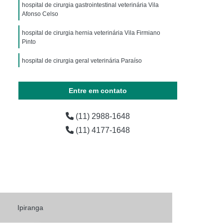
ária
Exames Laboratoriais para Animais
hospital de cirurgia gastrointestinal veterinária Vila
Afonso Celso
horro
Exames Laboratoriais para Pets
hospital de cirurgia hernia veterinária Vila Firmiano
os
Laboratório de Exames para Animais
Pinto
estres
Exame Laboratorial Animais Exóticos
hospital de cirurgia geral veterinária Paraíso
ial para Animais Exóticos
cirurgia veterinária clinica Conjunto Promorar Vila Maria
vestres
Exame Laboratorial para Silvestres
Entre em contato
vestres
Exame para Silvestres
(11) 2988-1648
 Exoticos
Exames para Animais Exóticos
(11) 4177-1648
Laboratório de Exames Veterinários
árias
Laboratório Farmacêutico Veterinário
erinário
Laboratório Veterinário
Laboratório Veterinário de Analises Clinicas
o
Laboratórios Medicamentos Veterinários
Ipiranga