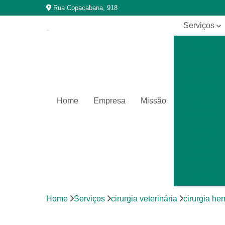
Rua Copacabana, 918
Serviços
Cirurgia
veterinária
Cirurgias
em animais
silvestres
Home
Empresa
Missão
Clínica
veterinária
Clínicas
para
animais
silvestres
Exames
laboratoriais
Home
Serviços
cirurgia veterinária
cirurgia her
Exames
laboratoriais
para