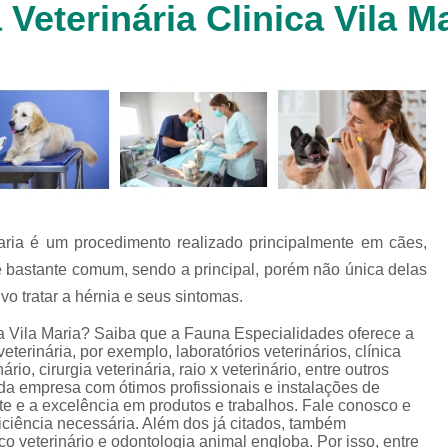
Veterinária Clinica Vila M
Clínica Veterinária Cachorr
Clínica Veterinária de Animais 
Clínica Veterinária de Gat
Clínica Veterinária Filhote
Clínica Veterinária Oftalmol
Clínica Veterinária para 
Clinica Animais Silvestres
Clinica 
 Maria é um procedimento realizado principalmente em cães,
Clinica Veterinaria Animais Silvest
 bastante comum, sendo a principal, porém não única delas
Clinica Veterinaria para Animais 
ivo tratar a hérnia e seus sintomas.
Clínica Veterinária Animais Exótic
ca Vila Maria? Saiba que a Fauna Especialidades oferece a
terinária, por exemplo, laboratórios veterinários, clínica
Clínica Veterinária Pet Ex
rio, cirurgia veterinária, raio x veterinário, entre outros
 da empresa com ótimos profissionais e instalações de
Exame de Fezes Veterinár
te e a excelência em produtos e trabalhos. Fale conosco e
Exame Oftalmológico Veteri
ficiência necessária. Além dos já citados, também
o veterinário e odontologia animal engloba. Por isso, entre