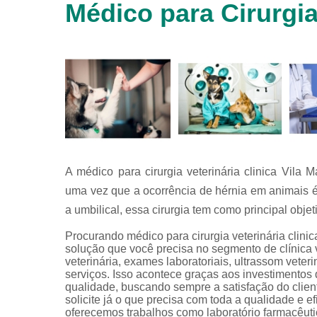
Médico para Cirurgia 
animais
silvestres
Laboratórios
veterinários
Raio x
veterinário
Raio x
veterinário
para
animais
silvestres
A médico para cirurgia veterinária clinica Vila
uma vez que a ocorrência de hérnia em animais é
Ultrassom
para
a umbilical, essa cirurgia tem como principal objet
animais
silvestres
Procurando médico para cirurgia veterinária clini
solução que você precisa no segmento de clínica ve
Ultrassom
veterinária, exames laboratoriais, ultrassom veteriná
veterinário
serviços. Isso acontece graças aos investimentos
qualidade, buscando sempre a satisfação do clien
Veterinário
solicite já o que precisa com toda a qualidade e e
oferecemos trabalhos como laboratório farmacêutic