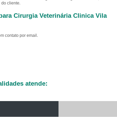
Exames Complementares Veterin
do cliente.
Exames Laboratoriais para Cac
ra Cirurgia Veterinária Clinica Vila
Exames Laboratoriais Veterinári
Exame de Sangue para Animais Silv
em contato por email.
Exame Laborator
Exame Laboratorial para Animais Sil
Exame para Animais Sil
Exames Laboratorial para Bichos
Exames para Bichos Exoticos
Laboratório Especialidades Veterin
lidades atende:
Laboratório Químico Vet
Laboratório Veterinário 24 Horas
Laboratório Veterinário Diagnóstic