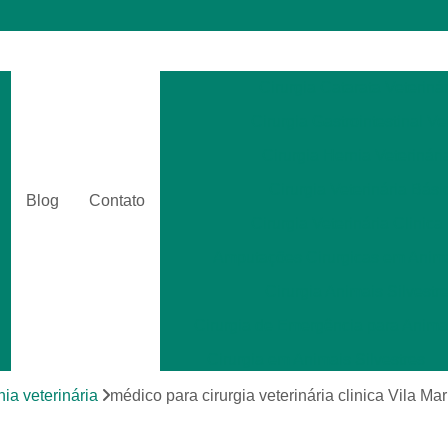
Cirurgia Catarata Veterinár
Cirurgia Gastrointestinal Ve
Cirurgia Hernia Veterinári
Cirurgia Veterinária Bási
Blog
Contato
Cirurgia Veterinária Clinica
Amputações Cirurgicas em Anima
Cirurgia Animais Silvestr
Cirurgia de Emergência para Animai
Cirurgia em Animais Silvestres
Cirurgia para Animais Exóti
nia veterinária
médico para cirurgia veterinária clinica Vila Mar
Cirurgias em Tecidos Moles em Anim