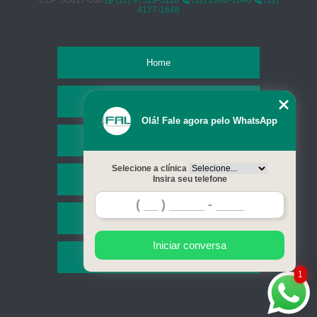
CEP: 05617-030
(11) 97329-5116
(11) 2988-1648
(11)
4177-1648
Home
Empresa
Olá! Fale agora pelo WhatsApp
Missão
Selecione a clínica
Serviços
Insira seu telefone
Contato
Iniciar conversa
Mapa do site
1