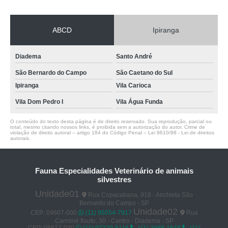
ABCD
Ipiranga
Diadema
Santo André
São Bernardo do Campo
São Caetano do Sul
Ipiranga
Vila Carioca
Vila Dom Pedro I
Vila Água Funda
O conteúdo do texto desta página é de direito reservado. Sua reprodução, parcial ou
total, mesmo citando nossos links, é proibida sem a autorização do autor. Crime de
violação de direito autoral – artigo 184 do Código Penal –
Lei 9610/98 - Lei de direitos
autorais
.
Fauna Especialidades Veterinário de animais
silvestres
Unidade01
Rua Copacabana, 918 - Anchieta São
Bernardo do Campo - SP
Unidade02
CEP: 09607-000
(11) 95054-7917
Rua
Carminé flauto, 30 - Centro - Diadema - SP