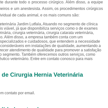
Exames Complementares Veterin
te durante todo o processo cirúrgico. Além disso, a equipe
rmeiros e um anestesista. Assim, os procedimentos cirúrgicos
Exames Laboratoriais para Cac
vidual de cada animal, e os mais comuns são:
Exames Laboratoriais Veterinári
eterinária Jardim Lutfala, Atuando no segmento de clínica
Exame de Sangue para Animais Silv
s viável, já que disponibiliza serviços como o de exames
rinária, cirurgia veterinária, cirurgia catarata veterinária,
Exame Laborator
inário. Além disso, a empresa também conta com um
 especializados e cuidadosos, que entendem a necessidade
Exame Laboratorial para Animais Sil
s consideráveis em instalações de qualidade, aumentando a
erecer atendimento de qualidade para promover a satisfação
Exame para Animais Sil
 no segmento. Também oferecemos outros serviços, como
êutico veterinário. Entre em contato conosco para mais
Exames Laboratorial para Bichos
Exames para Bichos Exoticos
de Cirurgia Hernia Veterinária
Laboratório Especialidades Veterin
Laboratório Químico Vet
Laboratório Veterinário 24 Horas
em contato por email.
Laboratório Veterinário Diagnóstic