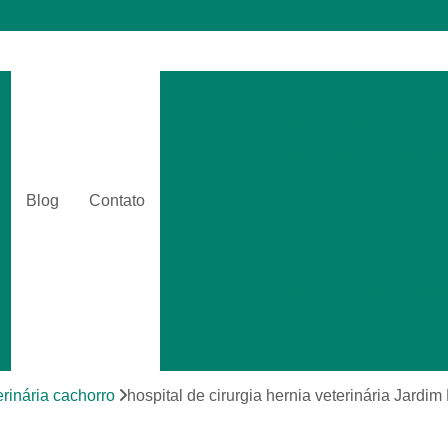
Cirurgia Catarata Veterinár
Cirurgia Gastrointestinal Ve
Cirurgia Hernia Veterinári
Cirurgia Veterinária Bási
Blog
Contato
Cirurgia Veterinária Clinica
Amputações Cirurgicas em Anima
Cirurgia Animais Silvestr
Cirurgia de Emergência para Animai
Cirurgia em Animais Silvestres
Cirurgia para Animais Exóti
erinária cachorro
hospital de cirurgia hernia veterinária Jardim 
Cirurgias em Tecidos Moles em Anim