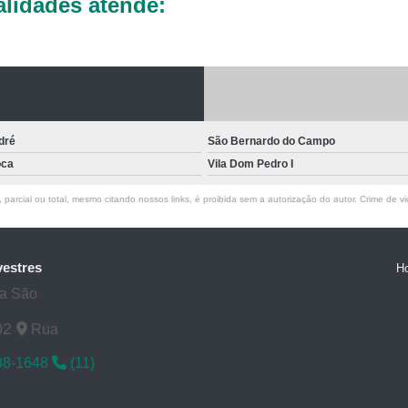
lidades atende:
Laboratórios Veterinários pa
Exame de Raio X Veterinário
Ra
Raio X de Cachorro
Raio X Digital
Raio X para Cachorr
Raio X Veterinário para Cachorro
dré
São Bernardo do Campo
Raio X do Cranio para Anim
oca
Vila Dom Pedro I
Raio X para Animais Exóti
parcial ou total, mesmo citando nossos links, é proibida sem a autorização do autor. Crime de vi
Raio X para Animal Silve
Rx para Animais Exóticos
Rx para
vestres
H
Rx Veterinário para Animais Si
ta São
Ultrassom do Abdominal para A
02
Rua
Ultrassom para Animais
88-1648
(11)
Ultrassom para Animal Exót
Ultrassom Veterinário para Ani