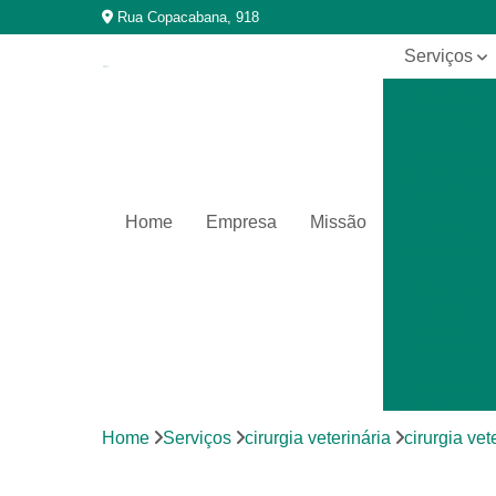
Rua Copacabana, 918
Serviços
Cirurgia
veterinária
Cirurgias
em animais
silvestres
Home
Empresa
Missão
Clínica
veterinária
Clínicas
para
animais
silvestres
Exames
laboratoriais
Home
Serviços
cirurgia veterinária
cirurgia vet
Exames
laboratoriais
para