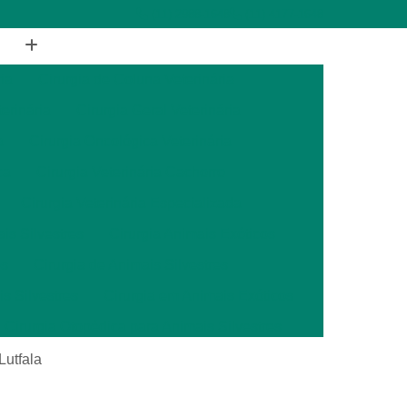
(11) 2988-1648
(11) 4177-1648
ia
Cirurgia de Coluna Veterinária
terinária
Cirurgia Geral Veterinária
a
Cirurgia Oncológica Veterinária
ca
Cirurgia Veterinária Cachorro
Cirurgia Veterinária Especializada
is Silvestres
Cirurgia Animais Exóticos
es
Cirurgia de Animais Silvestres
s Silvestres
Cirurgia em Animais Exóticos
Cirurgia Otopédica para Animais Silvestres
cos
Cirurgia para Animais Silvestres
Lutfala
ais Silvestres
Clínica Veterinária 24 Horas