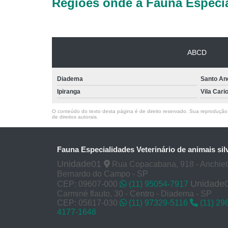
Regiões onde a Fauna Especia
ABCD
Diadema
Santo An
Ipiranga
Vila Cari
O conteúdo do texto desta página é de direito reservado. Sua reprodução, 
de direitos autorais
.
Fauna Especialidades Veterinário de animais sil
Unidade01
Rua Copacabana, 918 - Anchie
Bernardo do Campo - SP
Unidade
CEP: 09607-000
(11) 95054-7917
Carminé flauto, 30 - Centro - Diadema - SP
CEP: 05617-030
(11) 97329-5116
(11) 29
4177-1648