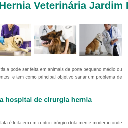
Hernia Veterinária Jardim 
Clínica Veterinária Cachorr
Clínica Veterinária de Animais 
Clínica Veterinária de Gat
Clínica Veterinária Filhote
Clínica Veterinária Oftalmol
Clínica Veterinária para 
Clinica Animais Silvestres
Clinica 
Lutfala pode ser feita em animais de porte pequeno médio ou
Clinica Veterinaria Animais Silvest
ntos, e tem como principal objetivo sanar um problema de
Clinica Veterinaria para Animais 
Clínica Veterinária Animais Exótic
hospital de cirurgia hernia
Clínica Veterinária Pet Ex
Exame de Fezes Veterinár
Exame Oftalmológico Veteri
utfala é feita em um centro cirúrgico totalmente moderno onde