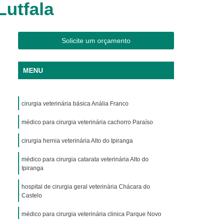
Lutfala
os
Clínica Veterinária Cães e Gatos
Silvestres
Clínica Veterinária de Aves
os
Clínica Veterinária de Plantão
Solicite um orçamento
Clínica Veterinária Oftalmologia
MENU
ogista
Clínica Veterinária para Aves
Cachorro
Clinica Animais Exoticos
cirurgia veterinária básica Anália Franco
de Silvestres
Clinica para Animais Silvestres
res
médico para cirurgia veterinária cachorro Paraíso
Clinica Veterinaria de Aves Silvestres
Silvestres
Clínica de Animais Silvestres
cirurgia hernia veterinária Alto do Ipiranga
os
Clínica Veterinária de Animais Exóticos
médico para cirurgia catarata veterinária Alto do
Ipiranga
ótico
Clínica Veterinária Silvestre
hospital de cirurgia geral veterinária Chácara do
io
Exame Laboratório Veterinário
Castelo
nário
Exame Ortopédico Veterinário
médico para cirurgia veterinária clinica Parque Novo