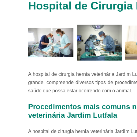
Hospital de Cirurgia 
animais
silvestres
Laboratórios
veterinários
Raio x
veterinário
Raio x
veterinário
para
animais
silvestres
A hospital de cirurgia hernia veterinária Jardim 
grande, compreende diversos tipos de procedime
Ultrassom
para
saúde que possa estar ocorrendo com o animal.
animais
silvestres
Procedimentos mais comuns na 
Ultrassom
veterinária Jardim Lutfala
veterinário
Veterinário
A hospital de cirurgia hernia veterinária Jardim L