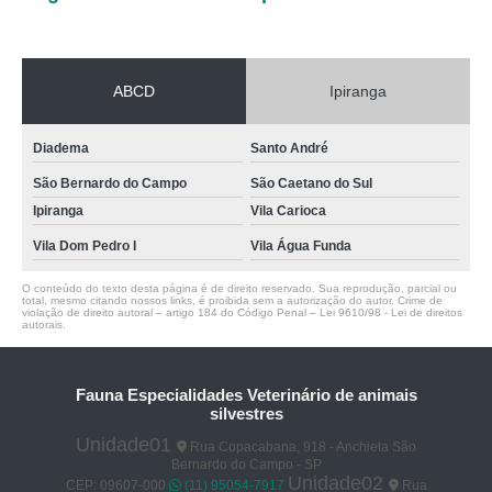
ABCD
Ipiranga
Diadema
Santo André
São Bernardo do Campo
São Caetano do Sul
Ipiranga
Vila Carioca
Vila Dom Pedro I
Vila Água Funda
O conteúdo do texto desta página é de direito reservado. Sua reprodução, parcial ou
total, mesmo citando nossos links, é proibida sem a autorização do autor. Crime de
violação de direito autoral – artigo 184 do Código Penal –
Lei 9610/98 - Lei de direitos
autorais
.
Fauna Especialidades Veterinário de animais
silvestres
Unidade01
Rua Copacabana, 918 - Anchieta São
Bernardo do Campo - SP
Unidade02
CEP: 09607-000
(11) 95054-7917
Rua