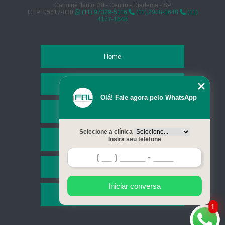
Carminé flauto, 30 - Centro - Diadema - SP
CEP: 05617-030
(11) 97329-5116
(11) 2988-1648
(11)
4177-1648
Home
Empresa
Olá! Fale agora pelo WhatsApp
Missão
Selecione a clínica
Serviços
Insira seu telefone
Contato
Iniciar conversa
Mapa do site
1