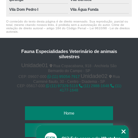
Vila Dom Pedro I
Vila Água Funda
O conteúdo do texto desta página é de direito reservado. Sua reprodução, parcial ou
total, mesmo citando nossos links, é proibida sem a autorização do autor. Crime de
violação de direito autoral – artigo 184 do Código Penal –
Lei 9610/98 - Lei de direitos
autorais
.
Fauna Especialidades Veterinário de animais
silvestres
Unidade01
Rua Copacabana, 918 - Anchieta São
Bernardo do Campo - SP
Unidade02
CEP: 09607-000
(11) 95054-7917
Rua
Carminé flauto, 30 - Centro - Diadema - SP
CEP: 05617-030
(11) 97329-5116
(11) 2988-1648
(11)
4177-1648
Home
Empresa