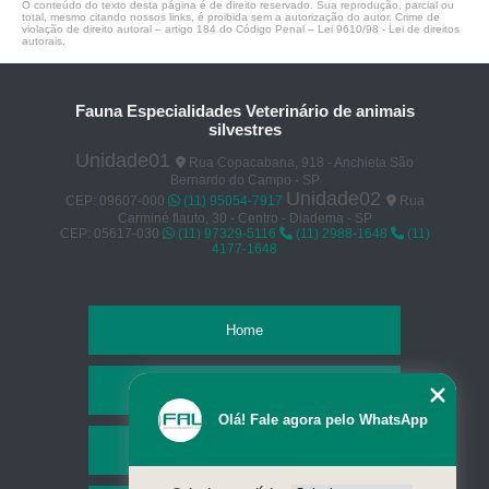
O conteúdo do texto desta página é de direito reservado. Sua reprodução, parcial ou
total, mesmo citando nossos links, é proibida sem a autorização do autor. Crime de
violação de direito autoral – artigo 184 do Código Penal –
Lei 9610/98 - Lei de direitos
autorais
.
Fauna Especialidades Veterinário de animais
silvestres
Unidade01
Rua Copacabana, 918 - Anchieta São
Bernardo do Campo - SP
Unidade02
CEP: 09607-000
(11) 95054-7917
Rua
Carminé flauto, 30 - Centro - Diadema - SP
CEP: 05617-030
(11) 97329-5116
(11) 2988-1648
(11)
4177-1648
Home
Empresa
Olá! Fale agora pelo WhatsApp
Missão