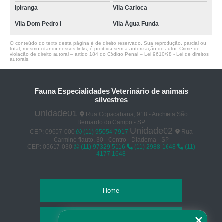
Ipiranga
Vila Carioca
Vila Dom Pedro I
Vila Água Funda
O conteúdo do texto desta página é de direito reservado. Sua reprodução, parcial ou
total, mesmo citando nossos links, é proibida sem a autorização do autor. Crime de
violação de direito autoral – artigo 184 do Código Penal –
Lei 9610/98 - Lei de direitos
autorais
.
Fauna Especialidades Veterinário de animais
silvestres
Unidade01
Rua Copacabana, 918 - Anchieta São
Bernardo do Campo - SP
Unidade02
CEP: 09607-000
(11) 95054-7917
Rua
Carminé flauto, 30 - Centro - Diadema - SP
CEP: 05617-030
(11) 97329-5116
(11) 2988-1648
(11)
4177-1648
Home
Empresa