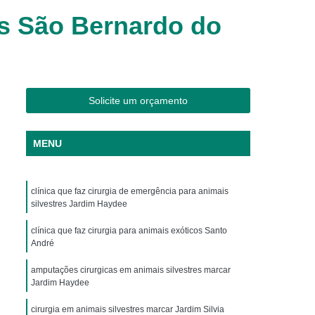
os
Clínica Veterinária Cães e Gatos
es São Bernardo do
Silvestres
Clínica Veterinária de Aves
os
Clínica Veterinária de Plantão
Clínica Veterinária Oftalmologia
Solicite um orçamento
ogista
Clínica Veterinária para Aves
Cachorro
Clinica Animais Exoticos
MENU
de Silvestres
Clinica para Animais Silvestres
res
Clinica Veterinaria de Aves Silvestres
clínica que faz cirurgia de emergência para animais
Silvestres
Clínica de Animais Silvestres
silvestres Jardim Haydee
os
Clínica Veterinária de Animais Exóticos
clínica que faz cirurgia para animais exóticos Santo
André
ótico
Clínica Veterinária Silvestre
amputações cirurgicas em animais silvestres marcar
io
Exame Laboratório Veterinário
Jardim Haydee
nário
Exame Ortopédico Veterinário
cirurgia em animais silvestres marcar Jardim Silvia