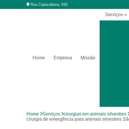
Rua Copacabana, 918
Serviços
Cirurgia
veterinária
Cirurgias
em animais
silvestres
Home
Empresa
Missão
Clínica
veterinária
Clínicas
para
animais
silvestres
Exames
laboratoriais
Home
Serviços
cirurgias em animais silvestres
Exames
cirurgia de emergência para animais silvestres 
laboratoriais
para