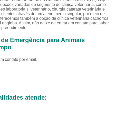
Exames Complementares Veterin
 opções variadas do segmento de clínica veterinária, como
es laboratoriais, veterinário, cirurgia catarata veterinária e
Exames Laboratoriais para Cac
s clientes através de um atendimento singular, por meio de
 Oferecemos também a opção de clínica veterinária cachorros,
Exames Laboratoriais Veterinári
l engloba. Assim, não deixe de entrar em contato para saber
empreendimento!
Exame de Sangue para Animais Silv
Exame Laborator
a de Emergência para Animais
Exame Laboratorial para Animais Sil
ampo
Exame para Animais Sil
em contato por email.
Exames Laboratorial para Bichos
Exames para Bichos Exoticos
Laboratório Especialidades Veterin
Laboratório Químico Vet
lidades atende:
Laboratório Veterinário 24 Horas
Laboratório Veterinário Diagnóstic