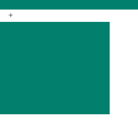
(11) 2988-1648
(11) 4177-1648
ia
Cirurgia de Coluna Veterinária
terinária
Cirurgia Geral Veterinária
a
Cirurgia Oncológica Veterinária
ca
Cirurgia Veterinária Cachorro
Cirurgia Veterinária Especializada
is Silvestres
Cirurgia Animais Exóticos
es
Cirurgia de Animais Silvestres
s Silvestres
Cirurgia em Animais Exóticos
Cirurgia Otopédica para Animais Silvestres
cos
Cirurgia para Animais Silvestres
ais Silvestres
Clínica Veterinária 24 Horas