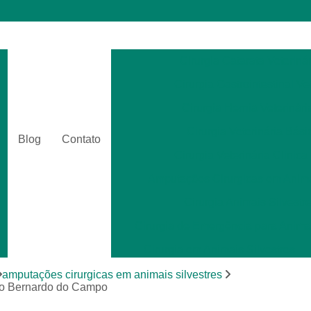
Cirurgia Catarata Veterinár
Cirurgia Gastrointestinal Ve
Cirurgia Hernia Veterinári
Cirurgia Veterinária Bási
Blog
Contato
Cirurgia Veterinária Clinica
Amputações Cirurgicas em Anima
Cirurgia Animais Silvestr
Cirurgia de Emergência para Animai
Cirurgia em Animais Silvestres
Cirurgia para Animais Exóti
amputações cirurgicas em animais silvestres
São Bernardo do Campo
Cirurgias em Tecidos Moles em Anim