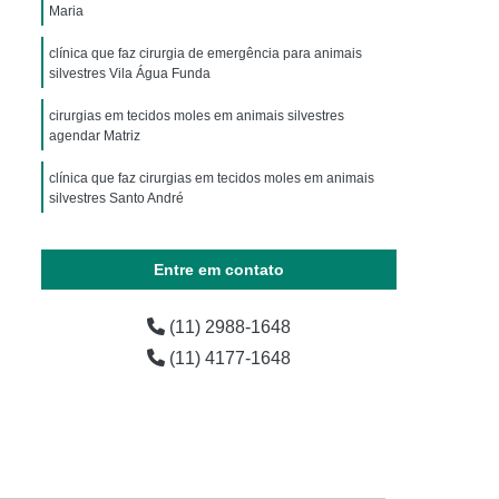
ária
Exames Laboratoriais para Animais
Maria
horro
Exames Laboratoriais para Pets
clínica que faz cirurgia de emergência para animais
silvestres Vila Água Funda
os
Laboratório de Exames para Animais
cirurgias em tecidos moles em animais silvestres
estres
Exame Laboratorial Animais Exóticos
agendar Matriz
ial para Animais Exóticos
clínica que faz cirurgias em tecidos moles em animais
vestres
Exame Laboratorial para Silvestres
silvestres Santo André
vestres
Exame para Silvestres
clínica que faz cirurgia animais silvestres Ipiranga
Entre em contato
 Exoticos
Exames para Animais Exóticos
amputações cirurgicas em animais silvestres marcar
Mauá
Laboratório de Exames Veterinários
(11) 2988-1648
amputações cirurgicas em animais silvestres agendar
árias
Laboratório Farmacêutico Veterinário
(11) 4177-1648
Ipiranga
erinário
Laboratório Veterinário
Laboratório Veterinário de Analises Clinicas
o
Laboratórios Medicamentos Veterinários