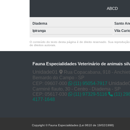
ABCD
Diadema
Santo An
Ipiranga
Vila Cari
O conteúdo do texto desta página é de direito reservado. Sua reprodução, 
de direitos autorais
.
Fauna Especialidades Veterinário de animais sil
Unidade01
Rua Copacabana, 918 - Anchie
Bernardo do Campo - SP
Unidade
CEP: 09607-000
(11) 95054-7917
Carminé flauto, 30 - Centro - Diadema - SP
CEP: 05617-030
(11) 97329-5116
(11) 29
4177-1648
Copyright © Fauna Especialidades (Lei 9610 de 19/02/1998)