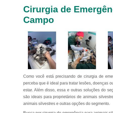
animais
Cirurgia de Emergên
silvestres
Laboratórios
Campo
veterinários
Raio x
veterinário
Raio x
veterinário
para
animais
silvestres
Ultrassom
para
Como você está precisando de cirurgia de eme
animais
silvestres
perceba que é ideal para tratar lesões, doenças 
estar. Além disso, essa e outras soluções do se
Ultrassom
veterinário
são ideais para proprietários de animais silvest
Veterinário
animais silvestres e outras opções do segmento.
Busca por cirurgia de emergência para animais s