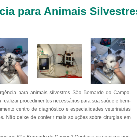
Clínica Veterinária Cachorr
cia para Animais Silvestr
Clínica Veterinária de Animais 
Clínica Veterinária de Gat
Clínica Veterinária Filhote
Clínica Veterinária Oftalmol
Clínica Veterinária para 
Clinica Animais Silvestres
Clinica 
Clinica Veterinaria Animais Silvest
Clinica Veterinaria para Animais 
rgência para animais silvestres São Bernardo do Campo,
Clínica Veterinária Animais Exótic
ou realizar procedimentos necessários para sua saúde e bem-
Clínica Veterinária Pet Ex
gmento centro de diagnóstico e especialidades veterinárias
res. Não deixe de conferir mais soluções sobre cirurgias em
Exame de Fezes Veterinár
Exame Oftalmológico Veteri
ilvestres São Bernardo do Campo? Conheça os serviços que