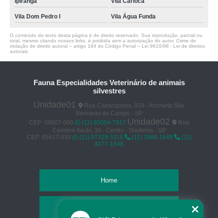
Ipiranga
Vila Carioca
Vila Dom Pedro I
Vila Água Funda
O conteúdo do texto desta página é de direito reservado. Sua reprodução, parcial ou
total, mesmo citando nossos links, é proibida sem a autorização do autor. Crime de
violação de direito autoral – artigo 184 do Código Penal –
Lei 9610/98 - Lei de direitos
autorais
.
Fauna Especialidades Veterinário de animais
silvestres
Unidade01
Rua Copacabana, 918 - Anchieta São
Bernardo do Campo - SP
Unidade02
CEP: 09607-000
(11) 95054-7917
Rua
Carminé flauto, 30 - Centro - Diadema - SP
CEP: 05617-030
(11) 97329-5116
(11) 2988-1648
(11)
4177-1648
Home
Empresa