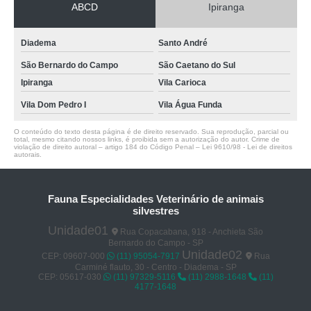
ABCD
Ipiranga
Diadema
Santo André
São Bernardo do Campo
São Caetano do Sul
Ipiranga
Vila Carioca
Vila Dom Pedro I
Vila Água Funda
O conteúdo do texto desta página é de direito reservado. Sua reprodução, parcial ou
total, mesmo citando nossos links, é proibida sem a autorização do autor. Crime de
violação de direito autoral – artigo 184 do Código Penal –
Lei 9610/98 - Lei de direitos
autorais
.
Fauna Especialidades Veterinário de animais
silvestres
Unidade01
Rua Copacabana, 918 - Anchieta São
Bernardo do Campo - SP
Unidade02
CEP: 09607-000
(11) 95054-7917
Rua
Carminé flauto, 30 - Centro - Diadema - SP
CEP: 05617-030
(11) 97329-5116
(11) 2988-1648
(11)
4177-1648