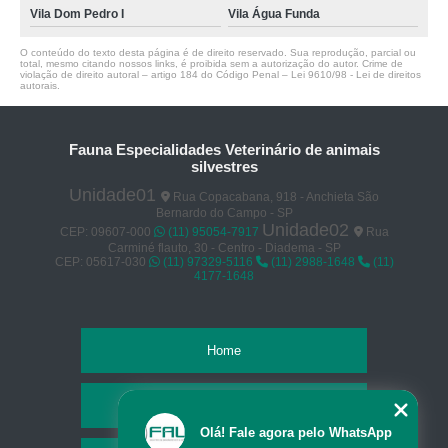
Vila Dom Pedro I
Vila Água Funda
O conteúdo do texto desta página é de direito reservado. Sua reprodução, parcial ou
total, mesmo citando nossos links, é proibida sem a autorização do autor. Crime de
violação de direito autoral – artigo 184 do Código Penal –
Lei 9610/98 - Lei de direitos
autorais
.
Fauna Especialidades Veterinário de animais
silvestres
Unidade01
Rua Copacabana, 918 - Anchieta São
Bernardo do Campo - SP
Unidade02
CEP: 09607-000
(11) 95054-7917
Rua
Carminé flauto, 30 - Centro - Diadema - SP
CEP: 05617-030
(11) 97329-5116
(11) 2988-1648
(11)
4177-1648
Home
Empresa
Olá! Fale agora pelo WhatsApp