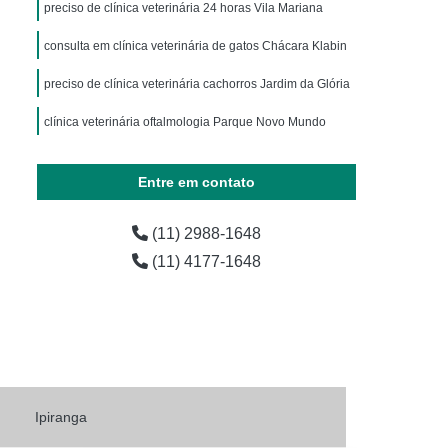
ária
Exames Laboratoriais para Animais
preciso de clínica veterinária 24 horas Vila Mariana
horro
Exames Laboratoriais para Pets
consulta em clínica veterinária de gatos Chácara Klabin
os
Laboratório de Exames para Animais
preciso de clínica veterinária cachorros Jardim da Glória
estres
Exame Laboratorial Animais Exóticos
clínica veterinária oftalmologia Parque Novo Mundo
ial para Animais Exóticos
preciso de clínica veterinária para cachorro Santo André
vestres
Exame Laboratorial para Silvestres
Entre em contato
vestres
Exame para Silvestres
(11) 2988-1648
 Exoticos
Exames para Animais Exóticos
(11) 4177-1648
Laboratório de Exames Veterinários
árias
Laboratório Farmacêutico Veterinário
erinário
Laboratório Veterinário
Laboratório Veterinário de Analises Clinicas
o
Laboratórios Medicamentos Veterinários
Ipiranga