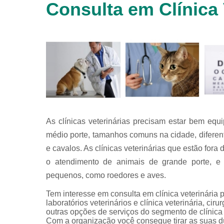
Consulta em Clínica 
animais
silvestres
Laboratórios
veterinários
Raio x
veterinário
Raio x
veterinário
para
animais
silvestres
As clínicas veterinárias precisam estar bem eq
médio porte, tamanhos comuns na cidade, difere
Ultrassom
para
e cavalos. As clínicas veterinárias que estão for
animais
o atendimento de animais de grande porte, e 
silvestres
pequenos, como roedores e aves.
Ultrassom
veterinário
Tem interesse em consulta em clínica veterinária 
laboratórios veterinários e clínica veterinária, cirur
Veterinário
outras opções de serviços do segmento de clínica
Com a organização você consegue tirar as suas d