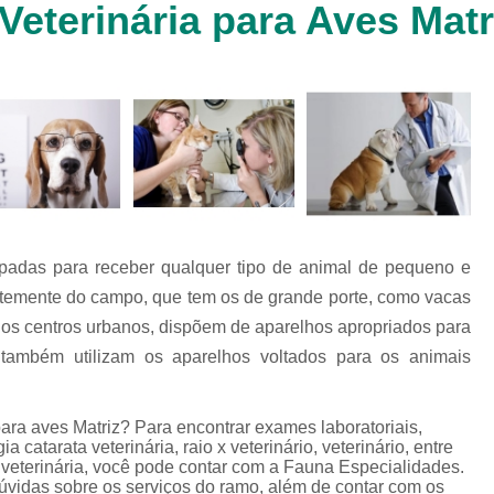
Veterinária para Aves Matr
Clínica Veterinária Cachorr
Clínica Veterinária de Animais 
Clínica Veterinária de Gat
Clínica Veterinária Filhote
Clínica Veterinária Oftalmol
Clínica Veterinária para 
Clinica Animais Silvestres
Clinica 
uipadas para receber qualquer tipo de animal de pequeno e
Clinica Veterinaria Animais Silvest
ntemente do campo, que tem os de grande porte, como vacas
Clinica Veterinaria para Animais 
a dos centros urbanos, dispõem de aparelhos apropriados para
Clínica Veterinária Animais Exótic
também utilizam os aparelhos voltados para os animais
Clínica Veterinária Pet Ex
para aves Matriz? Para encontrar exames laboratoriais,
Exame de Fezes Veterinár
gia catarata veterinária, raio x veterinário, veterinário, entre
Exame Oftalmológico Veteri
 veterinária, você pode contar com a Fauna Especialidades.
úvidas sobre os serviços do ramo, além de contar com os