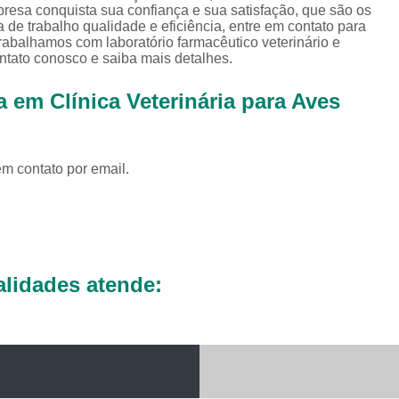
Exames Complementares Veterin
presa conquista sua confiança e sua satisfação, que são os
de trabalho qualidade e eficiência, entre em contato para
Exames Laboratoriais para Cac
trabalhamos com laboratório farmacêutico veterinário e
ntato conosco e saiba mais detalhes.
Exames Laboratoriais Veterinári
 em Clínica Veterinária para Aves
Exame de Sangue para Animais Silv
Exame Laborator
Exame Laboratorial para Animais Sil
em contato por email.
Exame para Animais Sil
Exames Laboratorial para Bichos
Exames para Bichos Exoticos
Laboratório Especialidades Veterin
lidades atende:
Laboratório Químico Vet
Laboratório Veterinário 24 Horas
Laboratório Veterinário Diagnóstic