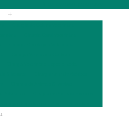
(11) 2988-1648
(11) 4177-1648
ia
Cirurgia de Coluna Veterinária
terinária
Cirurgia Geral Veterinária
a
Cirurgia Oncológica Veterinária
ca
Cirurgia Veterinária Cachorro
Cirurgia Veterinária Especializada
is Silvestres
Cirurgia Animais Exóticos
es
Cirurgia de Animais Silvestres
s Silvestres
Cirurgia em Animais Exóticos
Cirurgia Otopédica para Animais Silvestres
cos
Cirurgia para Animais Silvestres
iz
ais Silvestres
Clínica Veterinária 24 Horas