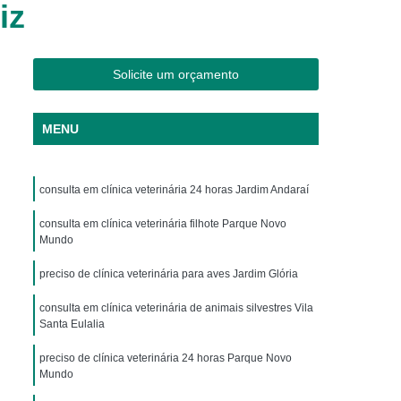
iz
os
Clínica Veterinária Cães e Gatos
Silvestres
Clínica Veterinária de Aves
os
Clínica Veterinária de Plantão
Solicite um orçamento
Clínica Veterinária Oftalmologia
MENU
ogista
Clínica Veterinária para Aves
Cachorro
Clinica Animais Exoticos
consulta em clínica veterinária 24 horas Jardim Andaraí
de Silvestres
Clinica para Animais Silvestres
res
consulta em clínica veterinária filhote Parque Novo
Clinica Veterinaria de Aves Silvestres
Mundo
Silvestres
Clínica de Animais Silvestres
preciso de clínica veterinária para aves Jardim Glória
os
Clínica Veterinária de Animais Exóticos
consulta em clínica veterinária de animais silvestres Vila
ótico
Clínica Veterinária Silvestre
Santa Eulalia
io
Exame Laboratório Veterinário
preciso de clínica veterinária 24 horas Parque Novo
Mundo
nário
Exame Ortopédico Veterinário