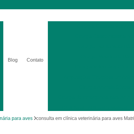
Cirurgia Catarata Veterinár
Cirurgia Gastrointestinal Ve
Cirurgia Hernia Veterinári
Cirurgia Veterinária Bási
Blog
Contato
Cirurgia Veterinária Clinica
Amputações Cirurgicas em Anima
Cirurgia Animais Silvestr
Cirurgia de Emergência para Animai
Cirurgia em Animais Silvestres
Cirurgia para Animais Exóti
inária para aves
consulta em clínica veterinária para aves Matr
Cirurgias em Tecidos Moles em Anim