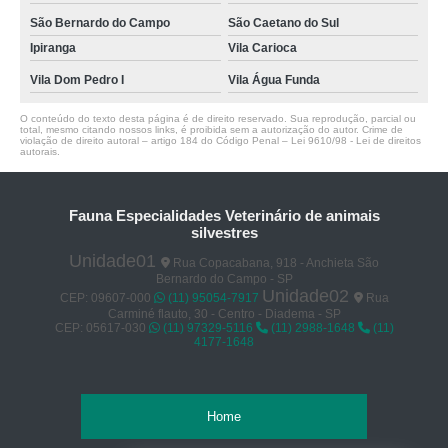
São Bernardo do Campo
São Caetano do Sul
Ipiranga
Vila Carioca
Vila Dom Pedro I
Vila Água Funda
O conteúdo do texto desta página é de direito reservado. Sua reprodução, parcial ou
total, mesmo citando nossos links, é proibida sem a autorização do autor. Crime de
violação de direito autoral – artigo 184 do Código Penal –
Lei 9610/98 - Lei de direitos
autorais
.
Fauna Especialidades Veterinário de animais
silvestres
Unidade01
Rua Copacabana, 918 - Anchieta São
Bernardo do Campo - SP
Unidade02
CEP: 09607-000
(11) 95054-7917
Rua
Carminé flauto, 30 - Centro - Diadema - SP
CEP: 05617-030
(11) 97329-5116
(11) 2988-1648
(11)
4177-1648
Home