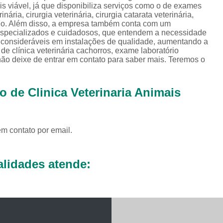
Exames Complementares Veterin
s viável, já que disponibiliza serviços como o de exames
rinária, cirurgia veterinária, cirurgia catarata veterinária,
Exames Laboratoriais para Cac
inário. Além disso, a empresa também conta com um
 especializados e cuidadosos, que entendem a necessidade
Exames Laboratoriais Veterinári
s consideráveis em instalações de qualidade, aumentando a
e clínica veterinária cachorros, exame laboratório
Exame de Sangue para Animais Silv
não deixe de entrar em contato para saber mais. Teremos o
Exame Laborator
Exame Laboratorial para Animais Sil
 de Clinica Veterinaria Animais
Exame para Animais Sil
Exames Laboratorial para Bichos
em contato por email.
Exames para Bichos Exoticos
Laboratório Especialidades Veterin
lidades atende:
Laboratório Químico Vet
Laboratório Veterinário 24 Horas
Laboratório Veterinário Diagnóstic