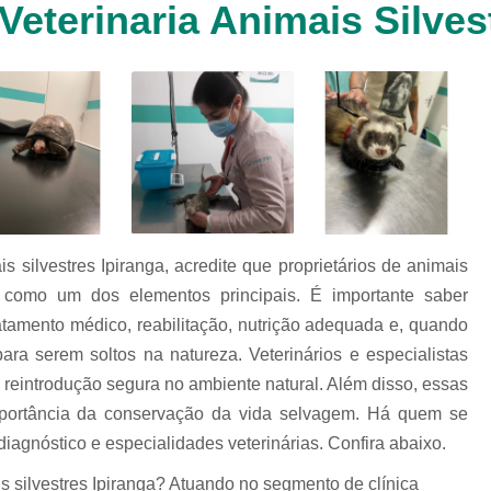
Veterinaria Animais Silves
Clínica Veterinária Cachorr
Clínica Veterinária de Animais 
Clínica Veterinária de Gat
Clínica Veterinária Filhote
Clínica Veterinária Oftalmol
Clínica Veterinária para 
Clinica Animais Silvestres
Clinica 
s silvestres Ipiranga, acredite que proprietários de animais
Clinica Veterinaria Animais Silvest
o como um dos elementos principais. É importante saber
Clinica Veterinaria para Animais 
atamento médico, reabilitação, nutrição adequada e, quando
Clínica Veterinária Animais Exótic
ara serem soltos na natureza. Veterinários e especialistas
reintrodução segura no ambiente natural. Além disso, essas
Clínica Veterinária Pet Ex
mportância da conservação da vida selvagem. Há quem se
Exame de Fezes Veterinár
iagnóstico e especialidades veterinárias. Confira abaixo.
Exame Oftalmológico Veteri
s silvestres Ipiranga? Atuando no segmento de clínica