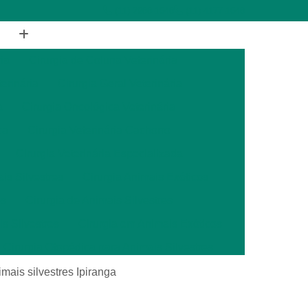
(11) 2988-1648
(11) 4177-1648
ia
Cirurgia de Coluna Veterinária
terinária
Cirurgia Geral Veterinária
a
Cirurgia Oncológica Veterinária
ca
Cirurgia Veterinária Cachorro
Cirurgia Veterinária Especializada
is Silvestres
Cirurgia Animais Exóticos
es
Cirurgia de Animais Silvestres
s Silvestres
Cirurgia em Animais Exóticos
Cirurgia Otopédica para Animais Silvestres
cos
Cirurgia para Animais Silvestres
imais silvestres Ipiranga
ais Silvestres
Clínica Veterinária 24 Horas