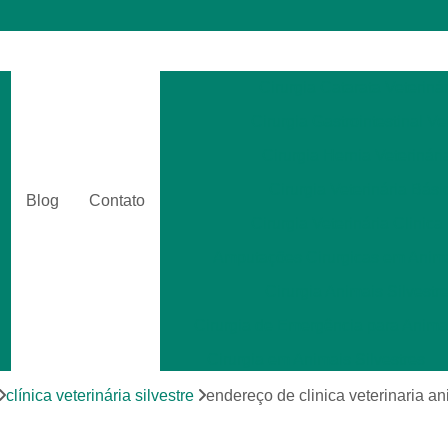
Cirurgia Catarata Veterinár
Cirurgia Gastrointestinal Ve
Cirurgia Hernia Veterinári
Cirurgia Veterinária Bási
Blog
Contato
Cirurgia Veterinária Clinica
Amputações Cirurgicas em Anima
Cirurgia Animais Silvestr
Cirurgia de Emergência para Animai
Cirurgia em Animais Silvestres
Cirurgia para Animais Exóti
clínica veterinária silvestre
endereço de clinica veterinaria an
Cirurgias em Tecidos Moles em Anim