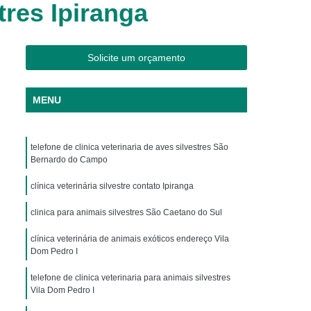
tres Ipiranga
os
Clínica Veterinária Cães e Gatos
Silvestres
Clínica Veterinária de Aves
os
Clínica Veterinária de Plantão
Solicite um orçamento
Clínica Veterinária Oftalmologia
MENU
ogista
Clínica Veterinária para Aves
Cachorro
Clinica Animais Exoticos
telefone de clinica veterinaria de aves silvestres São
de Silvestres
Clinica para Animais Silvestres
Bernardo do Campo
res
Clinica Veterinaria de Aves Silvestres
clínica veterinária silvestre contato Ipiranga
Silvestres
Clínica de Animais Silvestres
clinica para animais silvestres São Caetano do Sul
os
Clínica Veterinária de Animais Exóticos
clínica veterinária de animais exóticos endereço Vila
ótico
Clínica Veterinária Silvestre
Dom Pedro I
io
Exame Laboratório Veterinário
telefone de clinica veterinaria para animais silvestres
Vila Dom Pedro I
nário
Exame Ortopédico Veterinário