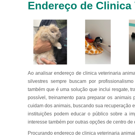
Endereço de Clinica 
animais
silvestres
Laboratórios
veterinários
Raio x
veterinário
Raio x
veterinário
para
animais
silvestres
Ao analisar endereço de clinica veterinaria animai
silvestres sempre buscam por profissionalism
Ultrassom
para
também que é uma solução que inclui resgate, tr
animais
possível, treinamento para preparar os animais p
silvestres
cuidam dos animais, buscando sua recuperação e 
Ultrassom
veterinário
instituições podem educar o público sobre a i
interesse também por outras opções de centro de d
Veterinário
Procurando endereço de clinica veterinaria animai