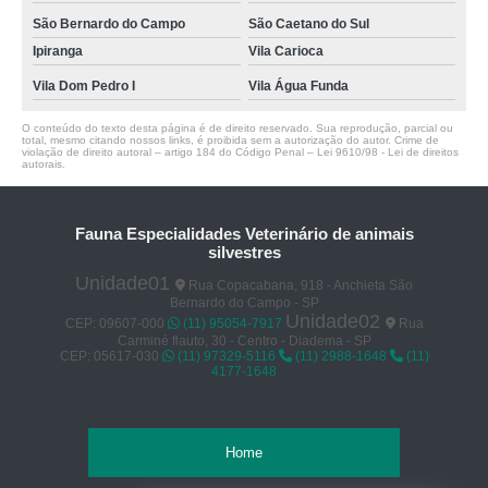
São Bernardo do Campo
São Caetano do Sul
Ipiranga
Vila Carioca
Vila Dom Pedro I
Vila Água Funda
O conteúdo do texto desta página é de direito reservado. Sua reprodução, parcial ou
total, mesmo citando nossos links, é proibida sem a autorização do autor. Crime de
violação de direito autoral – artigo 184 do Código Penal –
Lei 9610/98 - Lei de direitos
autorais
.
Fauna Especialidades Veterinário de animais
silvestres
Unidade01
Rua Copacabana, 918 - Anchieta São
Bernardo do Campo - SP
Unidade02
CEP: 09607-000
(11) 95054-7917
Rua
Carminé flauto, 30 - Centro - Diadema - SP
CEP: 05617-030
(11) 97329-5116
(11) 2988-1648
(11)
4177-1648
Home