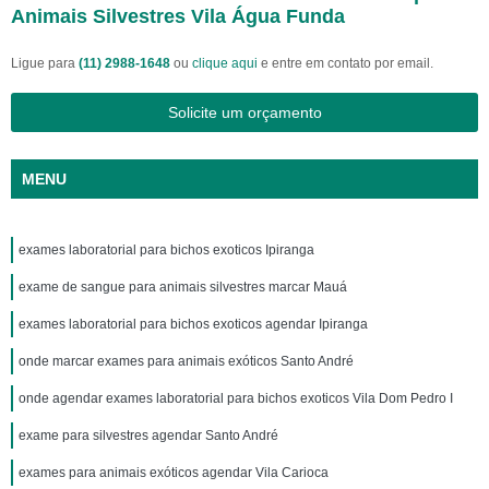
Animais Silvestres Vila Água Funda
Ligue para
(11) 2988-1648
ou
clique aqui
e entre em contato por email.
Solicite um orçamento
MENU
exames laboratorial para bichos exoticos Ipiranga
exame de sangue para animais silvestres marcar Mauá
exames laboratorial para bichos exoticos agendar Ipiranga
onde marcar exames para animais exóticos Santo André
onde agendar exames laboratorial para bichos exoticos Vila Dom Pedro I
exame para silvestres agendar Santo André
exames para animais exóticos agendar Vila Carioca