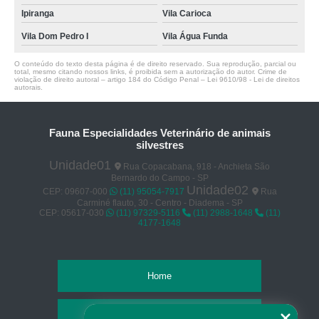
Ipiranga
Vila Carioca
Vila Dom Pedro I
Vila Água Funda
O conteúdo do texto desta página é de direito reservado. Sua reprodução, parcial ou
total, mesmo citando nossos links, é proibida sem a autorização do autor. Crime de
violação de direito autoral – artigo 184 do Código Penal –
Lei 9610/98 - Lei de direitos
autorais
.
Fauna Especialidades Veterinário de animais
silvestres
Unidade01
Rua Copacabana, 918 - Anchieta São
Bernardo do Campo - SP
Unidade02
CEP: 09607-000
(11) 95054-7917
Rua
Carminé flauto, 30 - Centro - Diadema - SP
CEP: 05617-030
(11) 97329-5116
(11) 2988-1648
(11)
4177-1648
Home
Empresa