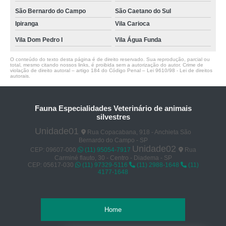
São Bernardo do Campo
São Caetano do Sul
Ipiranga
Vila Carioca
Vila Dom Pedro I
Vila Água Funda
O conteúdo do texto desta página é de direito reservado. Sua reprodução, parcial ou
total, mesmo citando nossos links, é proibida sem a autorização do autor. Crime de
violação de direito autoral – artigo 184 do Código Penal –
Lei 9610/98 - Lei de direitos
autorais
.
Fauna Especialidades Veterinário de animais
silvestres
Unidade01
Rua Copacabana, 918 - Anchieta São
Bernardo do Campo - SP
Unidade02
CEP: 09607-000
(11) 95054-7917
Rua
Carminé flauto, 30 - Centro - Diadema - SP
CEP: 05617-030
(11) 97329-5116
(11) 2988-1648
(11)
4177-1648
Home