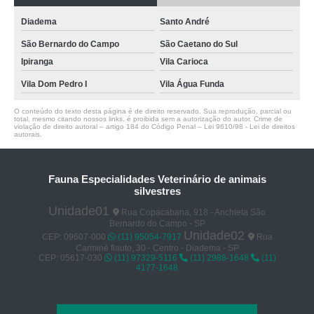
Diadema
Santo André
São Bernardo do Campo
São Caetano do Sul
Ipiranga
Vila Carioca
Vila Dom Pedro I
Vila Água Funda
O conteúdo do texto desta página é de direito reservado. Sua reprodução, parcial ou
total, mesmo citando nossos links, é proibida sem a autorização do autor. Crime de
violação de direito autoral – artigo 184 do Código Penal –
Lei 9610/98 - Lei de direitos
autorais
.
Fauna Especialidades Veterinário de animais
silvestres
Unidade01
Rua Copacabana, 918 - Anchieta São
Bernardo do Campo - SP
Unidade02
CEP: 09607-000
(11) 95054-7917
Rua
Carminé flauto, 30 - Centro - Diadema - SP
CEP: 05617-030
(11) 97329-5116
(11) 2988-1648
(11)
4177-1648