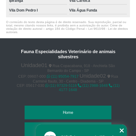
Ipiranga
Vila Carioca
Vila Dom Pedro I
Vila Água Funda
O conteúdo do texto desta página é de direito reservado. Sua reprodução, parcial ou
total, mesmo citando nossos links, é proibida sem a autorização do autor. Crime de
violação de direito autoral – artigo 184 do Código Penal –
Lei 9610/98 - Lei de direitos
autorais
.
Fauna Especialidades Veterinário de animais
silvestres
Unidade01
Rua Copacabana, 918 - Anchieta São
Bernardo do Campo - SP
Unidade02
CEP: 09607-000
(11) 95054-7917
Rua
Carminé flauto, 30 - Centro - Diadema - SP
CEP: 05617-030
(11) 97329-5116
(11) 2988-1648
(11)
4177-1648
Home
Empresa