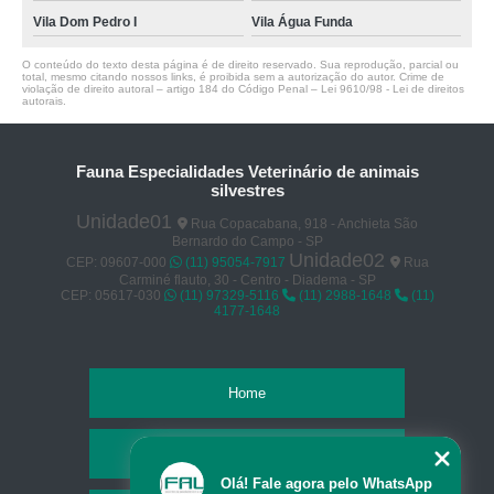
Vila Dom Pedro I
Vila Água Funda
O conteúdo do texto desta página é de direito reservado. Sua reprodução, parcial ou
total, mesmo citando nossos links, é proibida sem a autorização do autor. Crime de
violação de direito autoral – artigo 184 do Código Penal –
Lei 9610/98 - Lei de direitos
autorais
.
Fauna Especialidades Veterinário de animais
silvestres
Unidade01
Rua Copacabana, 918 - Anchieta São
Bernardo do Campo - SP
Unidade02
CEP: 09607-000
(11) 95054-7917
Rua
Carminé flauto, 30 - Centro - Diadema - SP
CEP: 05617-030
(11) 97329-5116
(11) 2988-1648
(11)
4177-1648
Home
Empresa
Olá! Fale agora pelo WhatsApp