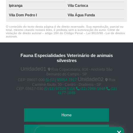
Ipiranga
Vila Carioca
Vila Dom Pedro I
Vila Água Funda
O conteúdo do texto desta página é de direito reservado. Sua reprodução, parcial ou
total, mesmo citando nossos links, é proibida sem a autorização do autor. Crime de
violação de direito autoral – artigo 184 do Código Penal –
Lei 9610/98 - Lei de direitos
autorais
.
Fauna Especialidades Veterinário de animais
silvestres
Unidade01
Rua Copacabana, 918 - Anchieta São
Bernardo do Campo - SP
Unidade02
CEP: 09607-000
(11) 95054-7917
Rua
Carminé flauto, 30 - Centro - Diadema - SP
CEP: 05617-030
(11) 97329-5116
(11) 2988-1648
(11)
4177-1648
Home
Empresa