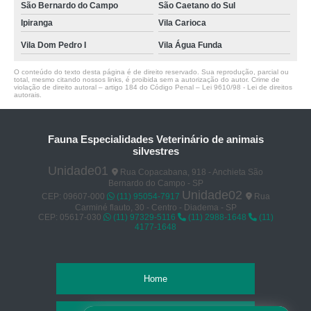
São Bernardo do Campo
São Caetano do Sul
Ipiranga
Vila Carioca
Vila Dom Pedro I
Vila Água Funda
O conteúdo do texto desta página é de direito reservado. Sua reprodução, parcial ou
total, mesmo citando nossos links, é proibida sem a autorização do autor. Crime de
violação de direito autoral – artigo 184 do Código Penal –
Lei 9610/98 - Lei de direitos
autorais
.
Fauna Especialidades Veterinário de animais
silvestres
Unidade01
Rua Copacabana, 918 - Anchieta São
Bernardo do Campo - SP
Unidade02
CEP: 09607-000
(11) 95054-7917
Rua
Carminé flauto, 30 - Centro - Diadema - SP
CEP: 05617-030
(11) 97329-5116
(11) 2988-1648
(11)
4177-1648
Home