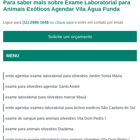
Para saber mais sobre Exame Laboratorial para
Animais Exóticos Agendar Vila Água Funda
Ligue para
(11) 2988-1648
ou
clique aqui
e entre em contato por email.
Solicite um orçamento
MENU
onde agendar exame laboratorial para silvestres Jardim Sonia Maria
exame para silvestres agendar Santo André
exame laboratorial para silvestres marcar Mauá
onde agendar exames laboratorial para bichos exoticos São Caetano do Sul
exame de sangue para animais silvestres Vila Dom Pedro I
exame para animais silvestres Diadema
onde marcar exame laboratorial para animais silvestres Vila Dom Pedro I