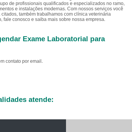
Exames Complementares Veterin
rupo de profissionais qualificados e especializados no ramo,
mentos e instalações modernas. Com nossos serviços você
Exames Laboratoriais para Cac
 citados, também trabalhamos com clínica veterinária
so, fale conosco e saiba mais sobre nossa empresa.
Exames Laboratoriais Veterinári
Exame de Sangue para Animais Silv
endar Exame Laboratorial para
Exame Laborator
Exame Laboratorial para Animais Sil
em contato por email.
Exame para Animais Sil
Exames Laboratorial para Bichos
Exames para Bichos Exoticos
Laboratório Especialidades Veterin
lidades atende:
Laboratório Químico Vet
Laboratório Veterinário 24 Horas
Laboratório Veterinário Diagnóstic