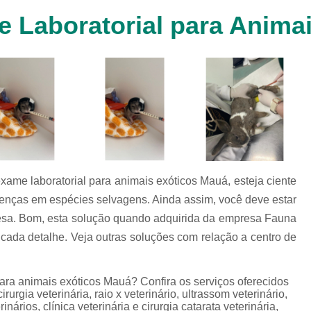
Clínica Veterinária Cachorr
 Laboratorial para Anima
Clínica Veterinária de Animais 
Clínica Veterinária de Gat
Clínica Veterinária Filhote
Clínica Veterinária Oftalmol
Clínica Veterinária para 
Clinica Animais Silvestres
Clinica 
Clinica Veterinaria Animais Silvest
me laboratorial para animais exóticos Mauá, esteja ciente
Clinica Veterinaria para Animais 
doenças em espécies selvagens. Ainda assim, você deve estar
esa. Bom, esta solução quando adquirida da empresa Fauna
Clínica Veterinária Animais Exótic
cada detalhe. Veja outras soluções com relação a centro de
Clínica Veterinária Pet Ex
Exame de Fezes Veterinár
ara animais exóticos Mauá? Confira os serviços oferecidos
Exame Oftalmológico Veteri
rgia veterinária, raio x veterinário, ultrassom veterinário,
inários, clínica veterinária e cirurgia catarata veterinária,