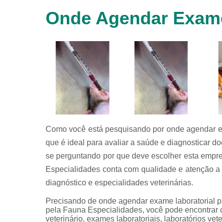
animais
Onde Agendar Exame
silvestres
Laboratórios
veterinários
Raio x
veterinário
Raio x
veterinário
para
animais
silvestres
Como você está pesquisando por onde agendar exa
Ultrassom
que é ideal para avaliar a saúde e diagnosticar 
para
animais
se perguntando por que deve escolher esta empr
silvestres
Especialidades conta com qualidade e atenção a 
Ultrassom
diagnóstico e especialidades veterinárias.
veterinário
Precisando de onde agendar exame laboratorial p
Veterinário
pela Fauna Especialidades, você pode encontrar ciru
veterinário, exames laboratoriais, laboratórios veter