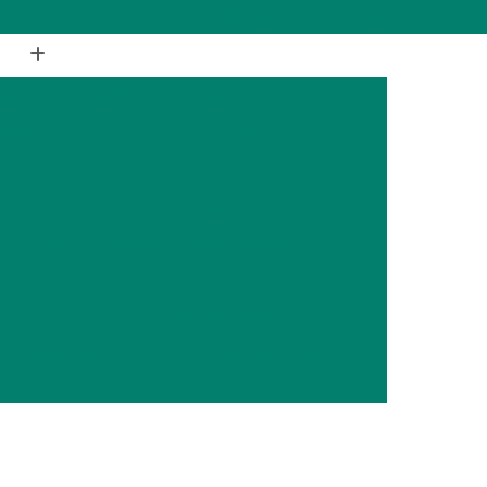
(11) 2988-1648
(11) 4177-1648
ia
Cirurgia de Coluna Veterinária
terinária
Cirurgia Geral Veterinária
a
Cirurgia Oncológica Veterinária
ca
Cirurgia Veterinária Cachorro
Cirurgia Veterinária Especializada
is Silvestres
Cirurgia Animais Exóticos
es
Cirurgia de Animais Silvestres
s Silvestres
Cirurgia em Animais Exóticos
Cirurgia Otopédica para Animais Silvestres
cos
Cirurgia para Animais Silvestres
ais Silvestres
Clínica Veterinária 24 Horas