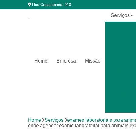
Rua Copacabana, 918
Serviços
Cirurgia
veterinária
Cirurgias
em animais
silvestres
Home
Empresa
Missão
Clínica
veterinária
Clínicas
para
animais
silvestres
Exames
laboratoriais
Home
Serviços
exames laboratoriais para anima
Exames
onde agendar exame laboratorial para animais ex
laboratoriais
para