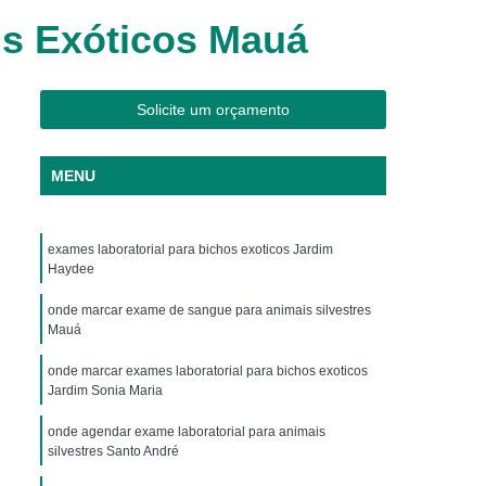
os
Clínica Veterinária Cães e Gatos
is Exóticos Mauá
Silvestres
Clínica Veterinária de Aves
os
Clínica Veterinária de Plantão
Solicite um orçamento
Clínica Veterinária Oftalmologia
ogista
Clínica Veterinária para Aves
MENU
Cachorro
Clinica Animais Exoticos
de Silvestres
Clinica para Animais Silvestres
exames laboratorial para bichos exoticos Jardim
Haydee
res
Clinica Veterinaria de Aves Silvestres
Silvestres
Clínica de Animais Silvestres
onde marcar exame de sangue para animais silvestres
Mauá
os
Clínica Veterinária de Animais Exóticos
onde marcar exames laboratorial para bichos exoticos
ótico
Clínica Veterinária Silvestre
Jardim Sonia Maria
io
Exame Laboratório Veterinário
onde agendar exame laboratorial para animais
silvestres Santo André
nário
Exame Ortopédico Veterinário