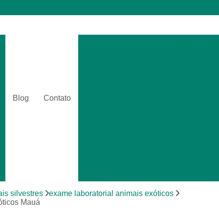
Cirurgia Catarata Veterinár
Cirurgia Gastrointestinal Ve
Cirurgia Hernia Veterinári
Cirurgia Veterinária Bási
Blog
Contato
Cirurgia Veterinária Clinica
Amputações Cirurgicas em Anima
Cirurgia Animais Silvestr
Cirurgia de Emergência para Animai
Cirurgia em Animais Silvestres
Cirurgia para Animais Exóti
is silvestres
exame laboratorial animais exóticos
óticos Mauá
Cirurgias em Tecidos Moles em Anim