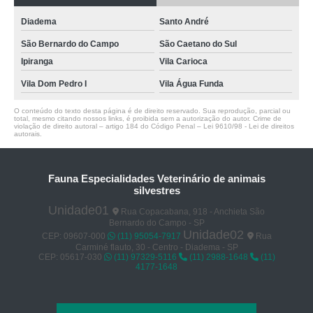
Diadema
Santo André
São Bernardo do Campo
São Caetano do Sul
Ipiranga
Vila Carioca
Vila Dom Pedro I
Vila Água Funda
O conteúdo do texto desta página é de direito reservado. Sua reprodução, parcial ou
total, mesmo citando nossos links, é proibida sem a autorização do autor. Crime de
violação de direito autoral – artigo 184 do Código Penal –
Lei 9610/98 - Lei de direitos
autorais
.
Fauna Especialidades Veterinário de animais
silvestres
Unidade01
Rua Copacabana, 918 - Anchieta São
Bernardo do Campo - SP
Unidade02
CEP: 09607-000
(11) 95054-7917
Rua
Carminé flauto, 30 - Centro - Diadema - SP
CEP: 05617-030
(11) 97329-5116
(11) 2988-1648
(11)
4177-1648