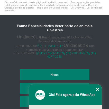
O conteúdo do texto desta página é de direito reservado. Sua reprodução, parcial ou
total, mesmo citando nossos links, é proibida sem a autorização do autor. Crime de
violação de direito autoral – artigo 184 do Código Penal –
Lei 9610/98 - Lei de direitos
autorais
.
Fauna Especialidades Veterinário de animais
silvestres
Unidade01
Rua Copacabana, 918 - Anchieta São
Bernardo do Campo - SP
Unidade02
CEP: 09607-000
(11) 95054-7917
Rua
Carminé flauto, 30 - Centro - Diadema - SP
CEP: 05617-030
(11) 97329-5116
(11) 2988-1648
(11)
4177-1648
Home
Empresa
Olá! Fale agora pelo WhatsApp
Missão