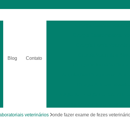
Cirurgia Catarata Veterinár
Cirurgia Gastrointestinal Ve
Cirurgia Hernia Veterinári
Cirurgia Veterinária Bási
Blog
Contato
Cirurgia Veterinária Clinica
Amputações Cirurgicas em Anima
Cirurgia Animais Silvestr
Cirurgia de Emergência para Animai
Cirurgia em Animais Silvestres
Cirurgia para Animais Exóti
boratoriais veterinários
onde fazer exame de fezes veterinário
Cirurgias em Tecidos Moles em Anim