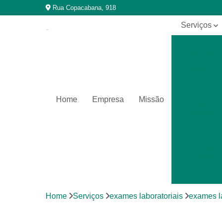
Rua Copacabana, 918
Serviços
Cirurgia
veterinária
Cirurgias
em animais
silvestres
Home
Empresa
Missão
Clínica
veterinária
Clínicas
para
animais
silvestres
Exames
laboratoriais
Home
Serviços
exames laboratoriais
exames la
Exames
laboratoriais
para