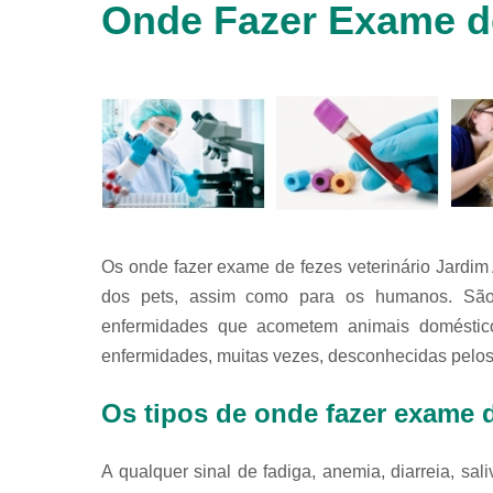
Onde Fazer Exame de
animais
silvestres
Laboratórios
veterinários
Raio x
veterinário
Raio x
veterinário
para
animais
silvestres
Os onde fazer exame de fezes veterinário Jardim 
dos pets, assim como para os humanos. São 
Ultrassom
para
enfermidades que acometem animais domésticos,
animais
enfermidades, muitas vezes, desconhecidas pelos 
silvestres
Ultrassom
Os tipos de onde fazer exame d
veterinário
Veterinário
A qualquer sinal de fadiga, anemia, diarreia, sa