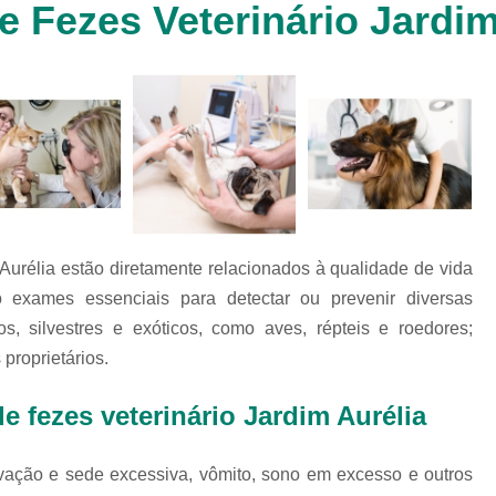
 Fezes Veterinário Jardim
Clínica Veterinária Cachorr
Clínica Veterinária de Animais 
Clínica Veterinária de Gat
Clínica Veterinária Filhote
Clínica Veterinária Oftalmol
Clínica Veterinária para 
Clinica Animais Silvestres
Clinica 
Aurélia estão diretamente relacionados à qualidade de vida
Clinica Veterinaria Animais Silvest
exames essenciais para detectar ou prevenir diversas
Clinica Veterinaria para Animais 
 silvestres e exóticos, como aves, répteis e roedores;
Clínica Veterinária Animais Exótic
proprietários.
Clínica Veterinária Pet Ex
e fezes veterinário Jardim Aurélia
Exame de Fezes Veterinár
Exame Oftalmológico Veteri
livação e sede excessiva, vômito, sono em excesso e outros