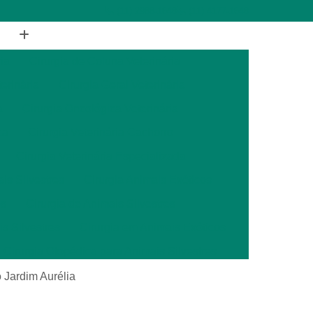
(11) 2988-1648
(11) 4177-1648
ia
Cirurgia de Coluna Veterinária
terinária
Cirurgia Geral Veterinária
a
Cirurgia Oncológica Veterinária
ca
Cirurgia Veterinária Cachorro
Cirurgia Veterinária Especializada
is Silvestres
Cirurgia Animais Exóticos
es
Cirurgia de Animais Silvestres
s Silvestres
Cirurgia em Animais Exóticos
Cirurgia Otopédica para Animais Silvestres
cos
Cirurgia para Animais Silvestres
 Jardim Aurélia
ais Silvestres
Clínica Veterinária 24 Horas