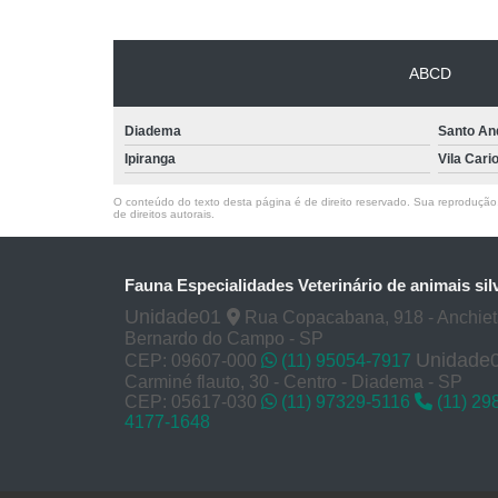
ABCD
Diadema
Santo An
Ipiranga
Vila Cari
O conteúdo do texto desta página é de direito reservado. Sua reprodução, 
de direitos autorais
.
Fauna Especialidades Veterinário de animais sil
Unidade01
Rua Copacabana, 918 - Anchie
Bernardo do Campo - SP
Unidade
CEP: 09607-000
(11) 95054-7917
Carminé flauto, 30 - Centro - Diadema - SP
CEP: 05617-030
(11) 97329-5116
(11) 29
4177-1648