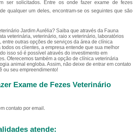
em ser solicitados. Entre os onde fazer exame de fezes
Exames Complementares Veterin
ia de qualquer um deles, encontram-se os seguintes que são
Exames Laboratoriais para Cac
Exames Laboratoriais Veterinári
terinário Jardim Aurélia? Saiba que através da Fauna
Exame de Sangue para Animais Silv
a veterinária, veterinário, raio x veterinário, laboratórios
ria, entre outras opções de serviços da área de clínica
Exame Laborator
 a todos os clientes, a empresa entende que sua melhor
do isso só é possível através do investimento em
Exame Laboratorial para Animais Sil
es. Oferecemos também a opção de clínica veterinária
logia animal engloba. Assim, não deixe de entrar em contato
Exame para Animais Sil
cê ou seu empreendimento!
Exames Laboratorial para Bichos
zer Exame de Fezes Veterinário
Exames para Bichos Exoticos
Laboratório Especialidades Veterin
Laboratório Químico Vet
em contato por email.
Laboratório Veterinário 24 Horas
lidades atende:
Laboratório Veterinário Diagnóstic