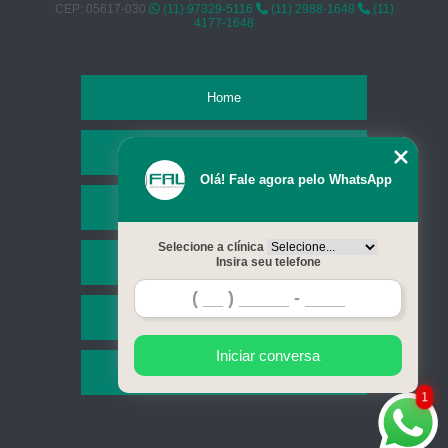
CEP: 05617-030
(11) 97329-5116
(11) 2988-1648
(11)
4177-1648
Home
Empresa
Olá! Fale agora pelo WhatsApp
Missão
Selecione a clínica
Serviços
Insira seu telefone
Contato
Iniciar conversa
Mapa do site
1