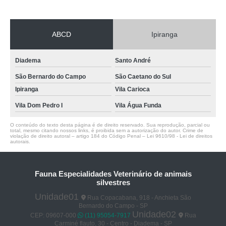
ABCD
Ipiranga
Diadema
Santo André
São Bernardo do Campo
São Caetano do Sul
Ipiranga
Vila Carioca
Vila Dom Pedro I
Vila Água Funda
O conteúdo do texto desta página é de direito reservado. Sua reprodução, parcial ou
total, mesmo citando nossos links, é proibida sem a autorização do autor. Crime de
violação de direito autoral – artigo 184 do Código Penal –
Lei 9610/98 - Lei de direitos
autorais
.
Fauna Especialidades Veterinário de animais
silvestres
Unidade01
Rua Copacabana, 918 - Anchieta São
Bernardo do Campo - SP
Unidade02
CEP: 09607-000
(11) 95054-7917
Rua
Carminé flauto, 30 - Centro - Diadema - SP