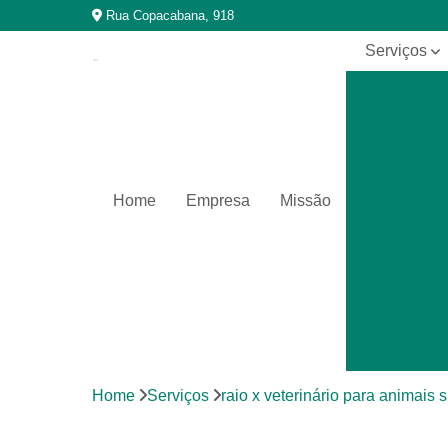
Rua Copacabana, 918
Serviços
Cirurgia
veterinária
Cirurgias
em animais
silvestres
Home
Empresa
Missão
Clínica
veterinária
Clínicas
para
animais
silvestres
Exames
laboratoriais
Home
Serviços
raio x veterinário para animais s
Exames
laboratoriais
para