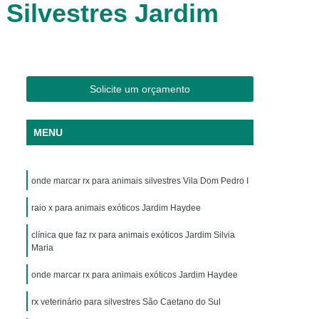
 Silvestres Jardim
os
Clínica Veterinária Cães e Gatos
Silvestres
Clínica Veterinária de Aves
os
Clínica Veterinária de Plantão
Clínica Veterinária Oftalmologia
Solicite um orçamento
ogista
Clínica Veterinária para Aves
Cachorro
Clinica Animais Exoticos
MENU
de Silvestres
Clinica para Animais Silvestres
res
Clinica Veterinaria de Aves Silvestres
onde marcar rx para animais silvestres Vila Dom Pedro I
Silvestres
Clínica de Animais Silvestres
raio x para animais exóticos Jardim Haydee
os
Clínica Veterinária de Animais Exóticos
clínica que faz rx para animais exóticos Jardim Silvia
Maria
ótico
Clínica Veterinária Silvestre
io
Exame Laboratório Veterinário
onde marcar rx para animais exóticos Jardim Haydee
nário
Exame Ortopédico Veterinário
rx veterinário para silvestres São Caetano do Sul