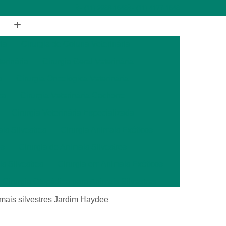
(11) 2988-1648
(11) 4177-1648
ia
Cirurgia de Coluna Veterinária
terinária
Cirurgia Geral Veterinária
a
Cirurgia Oncológica Veterinária
ca
Cirurgia Veterinária Cachorro
Cirurgia Veterinária Especializada
is Silvestres
Cirurgia Animais Exóticos
es
Cirurgia de Animais Silvestres
s Silvestres
Cirurgia em Animais Exóticos
Cirurgia Otopédica para Animais Silvestres
cos
Cirurgia para Animais Silvestres
nimais silvestres Jardim Haydee
ais Silvestres
Clínica Veterinária 24 Horas