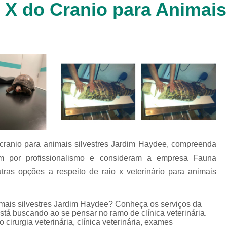
 X do Cranio para Animais
Clínica Veterinária Cachorr
Clínica Veterinária de Animais 
Clínica Veterinária de Gat
Clínica Veterinária Filhote
Clínica Veterinária Oftalmol
Clínica Veterinária para 
Clinica Animais Silvestres
Clinica 
Clinica Veterinaria Animais Silvest
o cranio para animais silvestres Jardim Haydee, compreenda
Clinica Veterinaria para Animais 
cam por profissionalismo e consideram a empresa Fauna
Clínica Veterinária Animais Exótic
ras opções a respeito de raio x veterinário para animais
Clínica Veterinária Pet Ex
Exame de Fezes Veterinár
nimais silvestres Jardim Haydee? Conheça os serviços da
tá buscando ao se pensar no ramo de clínica veterinária.
Exame Oftalmológico Veteri
irurgia veterinária, clínica veterinária, exames