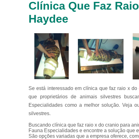
Clínica Que Faz Raio
animais
silvestres
Haydee
Laboratórios
veterinários
Raio x
veterinário
Raio x
veterinário
para
animais
silvestres
Ultrassom
Se está interessado em clínica que faz raio x d
para
animais
que proprietários de animais silvestres bus
silvestres
Especialidades como a melhor solução. Veja out
Ultrassom
silvestres.
veterinário
Buscando clínica que faz raio x do cranio para a
Veterinário
Fauna Especialidades e encontre a solução que es
São opções variadas que a empresa oferece, como c