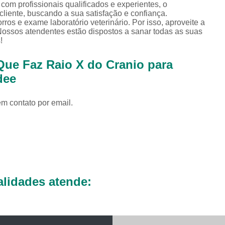
Exames Complementares Veterin
 com profissionais qualificados e experientes, o
iente, buscando a sua satisfação e confiança.
Exames Laboratoriais para Cac
ros e exame laboratório veterinário. Por isso, aproveite a
Nossos atendentes estão dispostos a sanar todas as suas
Exames Laboratoriais Veterinári
!
Exame de Sangue para Animais Silv
Que Faz Raio X do Cranio para
Exame Laborator
dee
Exame Laboratorial para Animais Sil
em contato por email.
Exame para Animais Sil
Exames Laboratorial para Bichos
Exames para Bichos Exoticos
Laboratório Especialidades Veterin
Laboratório Químico Vet
lidades atende:
Laboratório Veterinário 24 Horas
Laboratório Veterinário Diagnóstic