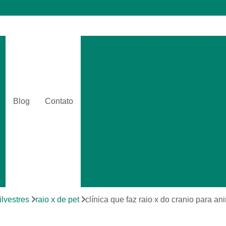
Cirurgia Catarata Veterinár
Cirurgia Gastrointestinal Ve
Cirurgia Hernia Veterinári
Cirurgia Veterinária Bási
Blog
Contato
Cirurgia Veterinária Clinica
Amputações Cirurgicas em Anima
Cirurgia Animais Silvestr
Cirurgia de Emergência para Animai
Cirurgia em Animais Silvestres
Cirurgia para Animais Exóti
ilvestres
raio x de pet
clínica que faz raio x do cranio para a
Cirurgias em Tecidos Moles em Anim