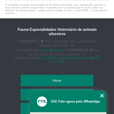
O conteúdo do texto desta página é de direito reservado. Sua reprodução, parcial ou
total, mesmo citando nossos links, é proibida sem a autorização do autor. Crime de
violação de direito autoral – artigo 184 do Código Penal –
Lei 9610/98 - Lei de direitos
autorais
.
Fauna Especialidades Veterinário de animais
silvestres
Unidade01
Rua Copacabana, 918 - Anchieta São
Bernardo do Campo - SP
Unidade02
CEP: 09607-000
(11) 95054-7917
Rua
Carminé flauto, 30 - Centro - Diadema - SP
CEP: 05617-030
(11) 97329-5116
(11) 2988-1648
(11)
4177-1648
Home
Empresa
Olá! Fale agora pelo WhatsApp
Missão