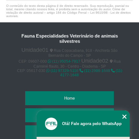
O conteúdo do texto desta página é de direito reservado. Sua reprodução, parcial ou
total, mesmo citando nossos links, é proibida sem a autorização do autor. Crime de
violação de direito autoral – artigo 184 do Código Penal –
Lei 9610/98 - Lei de direitos
autorais
.
Fauna Especialidades Veterinário de animais
silvestres
Unidade01
Rua Copacabana, 918 - Anchieta São
Bernardo do Campo - SP
Unidade02
CEP: 09607-000
(11) 95054-7917
Rua
Carminé flauto, 30 - Centro - Diadema - SP
CEP: 05617-030
(11) 97329-5116
(11) 2988-1648
(11)
4177-1648
Home
Empresa
Olá! Fale agora pelo WhatsApp
Missão