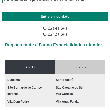
clínica que faz raio x para animais silvestres Jardim Haydee
Entre em contato
(11) 2988-1648
(11) 4177-1648
Regiões onde a Fauna Especialidades atende:
ABCD
Ipiranga
Diadema
Santo André
São Bernardo do Campo
São Caetano do Sul
Ipiranga
Vila Carioca
Vila Dom Pedro I
Vila Água Funda