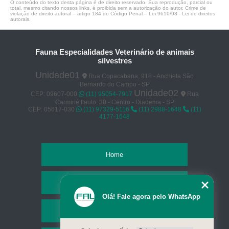
O conteúdo do texto desta página é de direito reservado. Sua reprodução, parcial ou
total, mesmo citando nossos links, é proibida sem a autorização do autor. Crime de
violação de direito autoral – artigo 184 do Código Penal –
Lei 9610/98 - Lei de direitos
autorais
.
Fauna Especialidades Veterinário de animais
silvestres
Unidade01
Rua Copacabana, 918 - Anchieta São
Bernardo do Campo - SP
Unidade02
CEP: 09607-000
(11) 95054-7917
Rua
Carminé flauto, 30 - Centro - Diadema - SP
CEP: 05617-030
(11) 97329-5116
(11) 2988-1648
(11)
4177-1648
Home
Empresa
Olá! Fale agora pelo WhatsApp
Missão