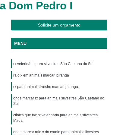
la Dom Pedro I
os
Clínica Veterinária Cães e Gatos
Silvestres
Clínica Veterinária de Aves
os
Clínica Veterinária de Plantão
Solicite um orçamento
Clínica Veterinária Oftalmologia
MENU
ogista
Clínica Veterinária para Aves
Cachorro
Clinica Animais Exoticos
rx veterinário para silvestres São Caetano do Sul
de Silvestres
Clinica para Animais Silvestres
res
raio x em animais marcar Ipiranga
Clinica Veterinaria de Aves Silvestres
Silvestres
Clínica de Animais Silvestres
rx para animal silvestre marcar Ipiranga
os
Clínica Veterinária de Animais Exóticos
onde marcar rx para animais silvestres São Caetano do
Sul
ótico
Clínica Veterinária Silvestre
clínica que faz rx veterinário para animais silvestres
io
Exame Laboratório Veterinário
Mauá
nário
Exame Ortopédico Veterinário
onde marcar raio x do cranio para animais silvestres