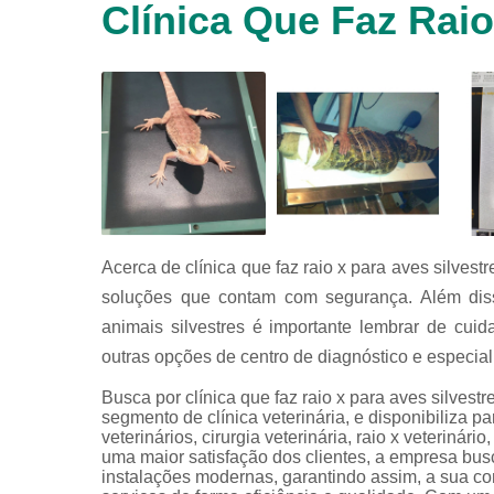
Clínica Que Faz Raio
animais
silvestres
Laboratórios
veterinários
Raio x
veterinário
Raio x
veterinário
para
animais
silvestres
Acerca de clínica que faz raio x para aves silves
soluções que contam com segurança. Além disso
Ultrassom
para
animais silvestres é importante lembrar de cui
animais
outras opções de centro de diagnóstico e especial
silvestres
Ultrassom
Busca por clínica que faz raio x para aves silves
veterinário
segmento de clínica veterinária, e disponibiliza p
veterinários, cirurgia veterinária, raio x veterinário
Veterinário
uma maior satisfação dos clientes, a empresa bus
instalações modernas, garantindo assim, a sua c