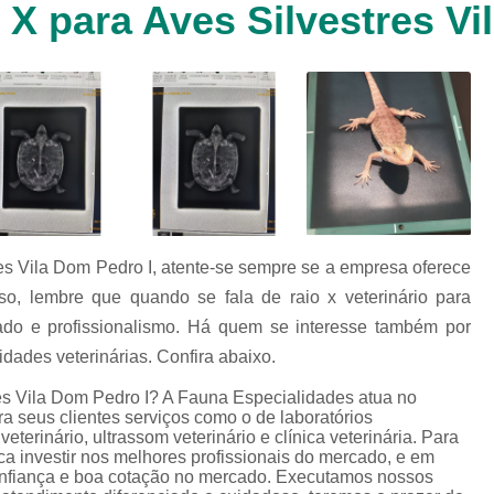
 X para Aves Silvestres Vi
Clínica Veterinária Cachorr
Clínica Veterinária de Animais 
Clínica Veterinária de Gat
Clínica Veterinária Filhote
Clínica Veterinária Oftalmol
Clínica Veterinária para 
Clinica Animais Silvestres
Clinica 
tres Vila Dom Pedro I, atente-se sempre se a empresa oferece
Clinica Veterinaria Animais Silvest
, lembre que quando se fala de raio x veterinário para
Clinica Veterinaria para Animais 
dado e profissionalismo. Há quem se interesse também por
Clínica Veterinária Animais Exótic
idades veterinárias. Confira abaixo.
Clínica Veterinária Pet Ex
tres Vila Dom Pedro I? A Fauna Especialidades atua no
ara seus clientes serviços como o de laboratórios
Exame de Fezes Veterinár
, veterinário, ultrassom veterinário e clínica veterinária. Para
ca investir nos melhores profissionais do mercado, e em
Exame Oftalmológico Veteri
onfiança e boa cotação no mercado. Executamos nossos