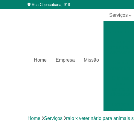
Rua Copacabana, 918
Serviços
Cirurgia
veterinária
Cirurgias
em animais
silvestres
Home
Empresa
Missão
Clínica
veterinária
Clínicas
para
animais
silvestres
Exames
laboratoriais
Home
Serviços
raio x veterinário para animais s
Exames
laboratoriais
para