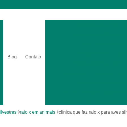
Cirurgia Catarata Veterinár
Cirurgia Gastrointestinal Ve
Cirurgia Hernia Veterinári
Cirurgia Veterinária Bási
Blog
Contato
Cirurgia Veterinária Clinica
Amputações Cirurgicas em Anima
Cirurgia Animais Silvestr
Cirurgia de Emergência para Animai
Cirurgia em Animais Silvestres
Cirurgia para Animais Exóti
ilvestres
raio x em animais
clínica que faz raio x para aves s
Cirurgias em Tecidos Moles em Anim