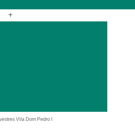
(11) 2988-1648
(11) 4177-1648
ia
Cirurgia de Coluna Veterinária
terinária
Cirurgia Geral Veterinária
a
Cirurgia Oncológica Veterinária
ca
Cirurgia Veterinária Cachorro
Cirurgia Veterinária Especializada
is Silvestres
Cirurgia Animais Exóticos
es
Cirurgia de Animais Silvestres
s Silvestres
Cirurgia em Animais Exóticos
Cirurgia Otopédica para Animais Silvestres
cos
Cirurgia para Animais Silvestres
ilvestres Vila Dom Pedro I
ais Silvestres
Clínica Veterinária 24 Horas