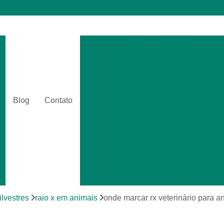
Cirurgia Catarata Veterinár
Cirurgia Gastrointestinal Ve
Cirurgia Hernia Veterinári
Cirurgia Veterinária Bási
Blog
Contato
Cirurgia Veterinária Clinica
Amputações Cirurgicas em Anima
Cirurgia Animais Silvestr
Cirurgia de Emergência para Animai
Cirurgia em Animais Silvestres
Cirurgia para Animais Exóti
ilvestres
raio x em animais
onde marcar rx veterinário para an
Cirurgias em Tecidos Moles em Anim