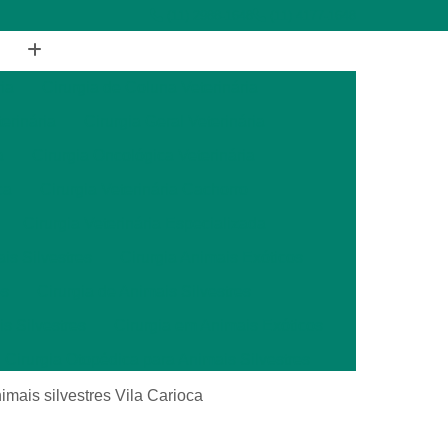
(11) 2988-1648
(11) 4177-1648
ia
Cirurgia de Coluna Veterinária
terinária
Cirurgia Geral Veterinária
a
Cirurgia Oncológica Veterinária
ca
Cirurgia Veterinária Cachorro
Cirurgia Veterinária Especializada
is Silvestres
Cirurgia Animais Exóticos
es
Cirurgia de Animais Silvestres
s Silvestres
Cirurgia em Animais Exóticos
Cirurgia Otopédica para Animais Silvestres
cos
Cirurgia para Animais Silvestres
imais silvestres Vila Carioca
ais Silvestres
Clínica Veterinária 24 Horas