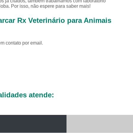
os já citados, também trabalhamos com laboratório
Exames Complementares Veterin
loba. Por isso, não espere para saber mais!
Exames Laboratoriais para Cac
rcar Rx Veterinário para Animais
Exames Laboratoriais Veterinári
Exame de Sangue para Animais Silv
Exame Laborator
em contato por email.
Exame Laboratorial para Animais Sil
Exame para Animais Sil
Exames Laboratorial para Bichos
Exames para Bichos Exoticos
Laboratório Especialidades Veterin
lidades atende:
Laboratório Químico Vet
Laboratório Veterinário 24 Horas
Laboratório Veterinário Diagnóstic