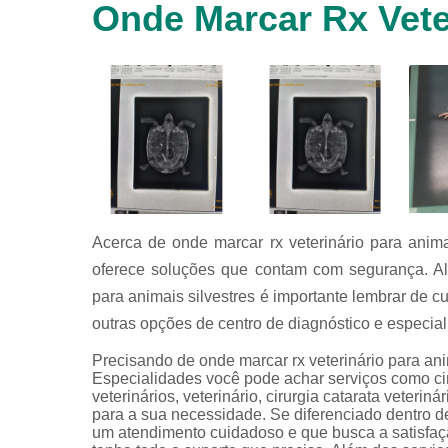
Onde Marcar Rx Veter
animais
silvestres
Laboratórios
veterinários
Raio x
veterinário
Raio x
veterinário
para
animais
silvestres
Acerca de onde marcar rx veterinário para anima
oferece soluções que contam com segurança. Alé
Ultrassom
para
para animais silvestres é importante lembrar de 
animais
outras opções de centro de diagnóstico e especial
silvestres
Ultrassom
Precisando de onde marcar rx veterinário para an
veterinário
Especialidades você pode achar serviços como cirur
veterinários, veterinário, cirurgia catarata veterin
Veterinário
para a sua necessidade. Se diferenciado dentro
um atendimento cuidadoso e que busca a satisfaçã