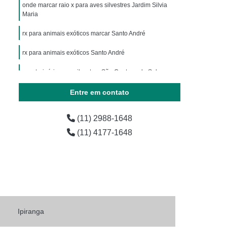
ária
Exames Laboratoriais para Animais
onde marcar raio x para aves silvestres Jardim Silvia
Maria
horro
Exames Laboratoriais para Pets
rx para animais exóticos marcar Santo André
os
Laboratório de Exames para Animais
rx para animais exóticos Santo André
estres
Exame Laboratorial Animais Exóticos
ial para Animais Exóticos
rx veterinário para silvestres São Caetano do Sul
vestres
Exame Laboratorial para Silvestres
Entre em contato
vestres
Exame para Silvestres
(11) 2988-1648
 Exoticos
Exames para Animais Exóticos
(11) 4177-1648
Laboratório de Exames Veterinários
árias
Laboratório Farmacêutico Veterinário
erinário
Laboratório Veterinário
Laboratório Veterinário de Analises Clinicas
o
Laboratórios Medicamentos Veterinários
Ipiranga