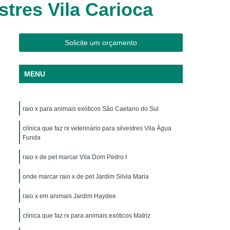
stres Vila Carioca
os
Clínica Veterinária Cães e Gatos
Silvestres
Clínica Veterinária de Aves
os
Clínica Veterinária de Plantão
Solicite um orçamento
Clínica Veterinária Oftalmologia
MENU
ogista
Clínica Veterinária para Aves
Cachorro
Clinica Animais Exoticos
raio x para animais exóticos São Caetano do Sul
de Silvestres
Clinica para Animais Silvestres
res
clínica que faz rx veterinário para silvestres Vila Água
Clinica Veterinaria de Aves Silvestres
Funda
Silvestres
Clínica de Animais Silvestres
raio x de pet marcar Vila Dom Pedro I
os
Clínica Veterinária de Animais Exóticos
onde marcar raio x de pet Jardim Silvia Maria
ótico
Clínica Veterinária Silvestre
raio x em animais Jardim Haydee
io
Exame Laboratório Veterinário
nário
clínica que faz rx para animais exóticos Matriz
Exame Ortopédico Veterinário