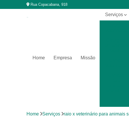
Rua Copacabana, 918
Serviços
Cirurgia
veterinária
Cirurgias
em animais
silvestres
Home
Empresa
Missão
Clínica
veterinária
Clínicas
para
animais
silvestres
Exames
laboratoriais
Home
Serviços
raio x veterinário para animais s
Exames
laboratoriais
para