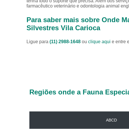
tenha todo o suporte que precisa. Além dos serviç
farmacêutico veterinário e odontologia animal eng
Para saber mais sobre Onde Ma
Silvestres Vila Carioca
Ligue para
(11) 2988-1648
ou
clique aqui
e entre 
Regiões onde a Fauna Especia
ABCD