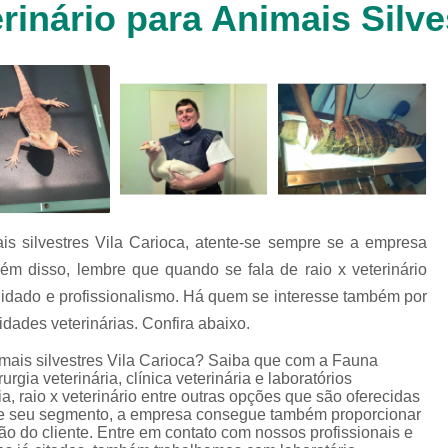
inário para Animais Silve
Clínica Veterinária Cachorr
Clínica Veterinária de Animais 
Clínica Veterinária de Gat
Clínica Veterinária Filhote
Clínica Veterinária Oftalmol
Clínica Veterinária para 
Clinica Animais Silvestres
Clinica 
is silvestres Vila Carioca, atente-se sempre se a empresa
Clinica Veterinaria Animais Silvest
m disso, lembre que quando se fala de raio x veterinário
Clinica Veterinaria para Animais 
cuidado e profissionalismo. Há quem se interesse também por
Clínica Veterinária Animais Exótic
idades veterinárias. Confira abaixo.
Clínica Veterinária Pet Ex
imais silvestres Vila Carioca? Saiba que com a Fauna
gia veterinária, clínica veterinária e laboratórios
Exame de Fezes Veterinár
ária, raio x veterinário entre outras opções que são oferecidas
 de seu segmento, a empresa consegue também proporcionar
Exame Oftalmológico Veteri
o do cliente. Entre em contato com nossos profissionais e